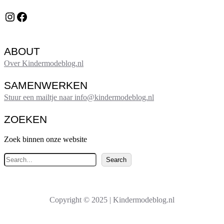
Instagram
Facebook
ABOUT
Over Kindermodeblog.nl
SAMENWERKEN
Stuur een mailtje naar info@kindermodeblog.nl
ZOEKEN
Zoek binnen onze website
Z
Search
o
e
k
Copyright © 2025 | Kindermodeblog.nl
e
n