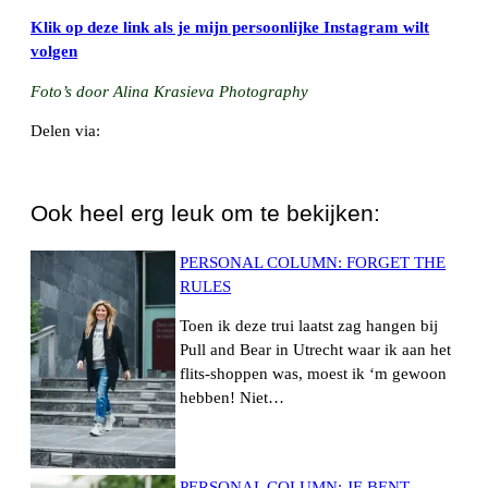
Klik op deze link als je mijn persoonlijke Instagram wilt
volgen
F
oto’s door Alina Krasieva Photography
Delen via:
WhatsApp
Ook heel erg leuk om te bekijken:
PERSONAL COLUMN: FORGET THE
RULES
Toen ik deze trui laatst zag hangen bij
Pull and Bear in Utrecht waar ik aan het
flits-shoppen was, moest ik ‘m gewoon
hebben! Niet…
PERSONAL COLUMN: JE BENT