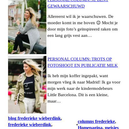
GEWAARSCHUWD
Allereerst wil ik je waarschuwen. De
moeder komt in me boven 😉 Mocht je
door mijn foto’s geïnspireerd raken om
een lang grijs vest aan…
PERSONAL COLUMN: TROTS OP
FOTOSHOOT EN PUBLICATIE MILK
Ik heb mijn koffer ingepakt, want
morgen vlieg ik naar Madrid! Ik ga voor
mijn werk naar de kindermodebeurs
Little Barcelona. Dit is een kleine,
maar…
blog frederieke wieberdink
, 
columns frederieke
, 
frederieke wieberdink
, 
•
Homepagina
, 
meisjes