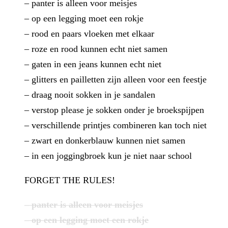
– panter is alleen voor meisjes
– op een legging moet een rokje
– rood en paars vloeken met elkaar
– roze en rood kunnen echt niet samen
– gaten in een jeans kunnen echt niet
– glitters en pailletten zijn alleen voor een feestje
– draag nooit sokken in je sandalen
– verstop please je sokken onder je broekspijpen
– verschillende printjes combineren kan toch niet
– zwart en donkerblauw kunnen niet samen
– in een joggingbroek kun je niet naar school
FORGET THE RULES!
– panter is alleen voor meisjes
– op een legging moet een rokje