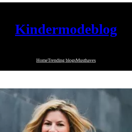
Kindermodeblog
Home
Trending blogs
Musthaves