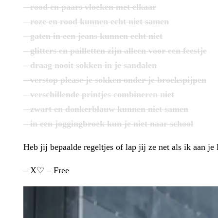
– rood en paars vloeken met elkaar
– roze en rood kunnen echt niet samen
– gaten in een jeans kunnen echt niet
– glitters en pailletten zijn alleen voor een feestje
– draag nooit sokken in je sandalen
– verstop please je sokken onder je broekspijpen
– verschillende printjes combineren niet
– zwart en donkerblauw kunnen niet samen
– in een joggingbroek kun je niet naar school
Heb jij bepaalde regeltjes of lap jij ze net als ik aan j
– X♡ – Free