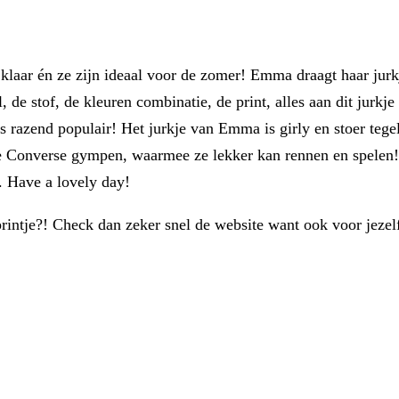
o klaar én ze zijn ideaal voor de zomer! Emma draagt haar j
l, de stof, de kleuren combinatie, de print, alles aan dit jur
 razend populair! Het jurkje van Emma is girly en stoer tege
 Converse gympen, waarmee ze lekker kan rennen en spelen! Wa
e. Have a lovely day!
 printje?! Check dan zeker snel de website want ook voor jeze