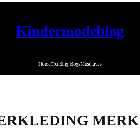
Kindermodeblog
Home
Trending blogs
Musthaves
DERKLEDING MERK