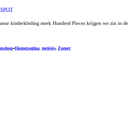
ESPOT
Franse kinderkleding merk Hundred Pieces krijgen we zin in d
•
upshop
Homepagina
, 
meisjes
, 
Zomer