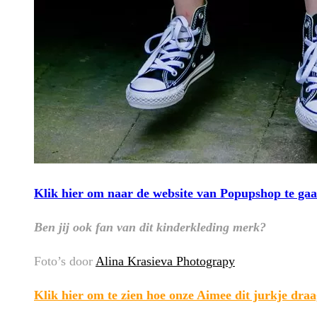
Klik hier om naar de website van Popupshop te ga
Ben jij ook fan van dit kinderkleding merk?
Foto’s door
Alina Krasieva Photograpy
Klik hier om te zien hoe onze Aimee dit jurkje draa