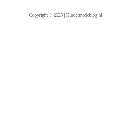
e
k
Copyright © 2025 | Kindermodeblog.nl
e
n