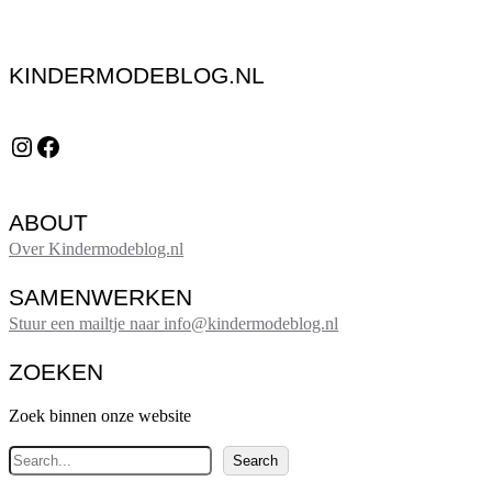
KINDERMODEBLOG.NL
Instagram
Facebook
ABOUT
Over Kindermodeblog.nl
SAMENWERKEN
Stuur een mailtje naar info@kindermodeblog.nl
ZOEKEN
Zoek binnen onze website
Z
Search
o