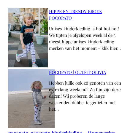
HIPPE EN TRENDY BROEK
POCOPATO
Unisex kinderkleding is hot hot hot!
We tipten je afgelopen week al de 5
meest hippe unisex kinderkleding
merken van het moment – klik hier…
POCOPATO | OUTFIT OLIVIA
Hebben jullie ook zo genoten van een
extra lang weekend? Zo fijn zijn deze
dagen! Wij proberen de lange
weekenden dubbel te genieten met
het…
pocopato
, 
pocopato kinderkleding
, 
Homepagina
, 