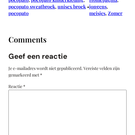
pocopato sweatbroek
, 
unisex broek
jongens
, 
•
pocopato
meisjes
, 
Zomer
Comments
Geef een reactie
Je e-mailadres wordt niet gepubliceerd.
Vereiste velden zijn
gemarkeerd met
*
Reactie
*