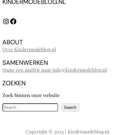
KINDERMODEBLOG.NL
Instagram
Facebook
ABOUT
Over Kindermodeblog.nl
SAMENWERKEN
Stuur een mailtje naar info@kindermodeblog.nl
ZOEKEN
Zoek binnen onze website
Z
Search
o
e
k
Copyright © 2025 | Kindermodeblog.nl
e