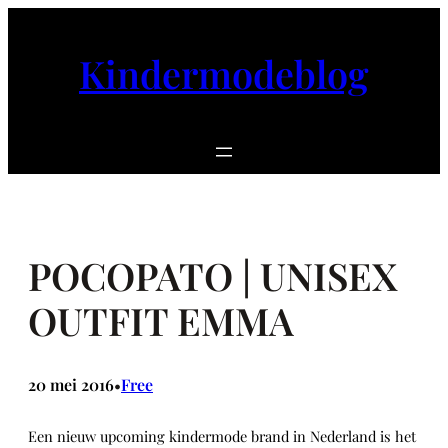
Ga
naar
Kindermodeblog
de
inhoud
POCOPATO | UNISEX
OUTFIT EMMA
20 mei 2016
Free
•
Een nieuw upcoming kindermode brand in Nederland is het