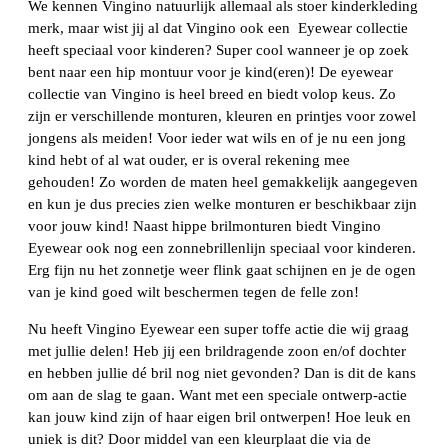
We kennen Vingino natuurlijk allemaal als stoer kinderkleding
merk, maar wist jij al dat Vingino ook een Eyewear collectie
heeft speciaal voor kinderen? Super cool wanneer je op zoek
bent naar een hip montuur voor je kind(eren)! De eyewear
collectie van Vingino is heel breed en biedt volop keus. Zo
zijn er verschillende monturen, kleuren en printjes voor zowel
jongens als meiden! Voor ieder wat wils en of je nu een jong
kind hebt of al wat ouder, er is overal rekening mee
gehouden! Zo worden de maten heel gemakkelijk aangegeven
en kun je dus precies zien welke monturen er beschikbaar zijn
voor jouw kind! Naast hippe brilmonturen biedt Vingino
Eyewear ook nog een zonnebrillenlijn speciaal voor kinderen.
Erg fijn nu het zonnetje weer flink gaat schijnen en je de ogen
van je kind goed wilt beschermen tegen de felle zon!
Nu heeft Vingino Eyewear een super toffe actie die wij graag
met jullie delen! Heb jij een brildragende zoon en/of dochter
en hebben jullie dé bril nog niet gevonden? Dan is dit de kans
om aan de slag te gaan. Want met een speciale ontwerp-actie
kan jouw kind zijn of haar eigen bril ontwerpen! Hoe leuk en
uniek is dit? Door middel van een kleurplaat die via de