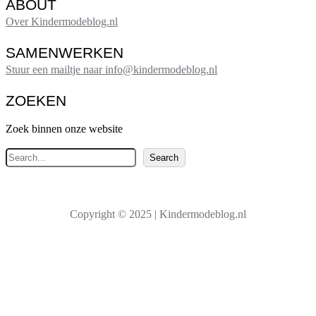
ABOUT
Over Kindermodeblog.nl
SAMENWERKEN
Stuur een mailtje naar info@kindermodeblog.nl
ZOEKEN
Zoek binnen onze website
Z
Search
o
e
k
Copyright © 2025 | Kindermodeblog.nl
e
n