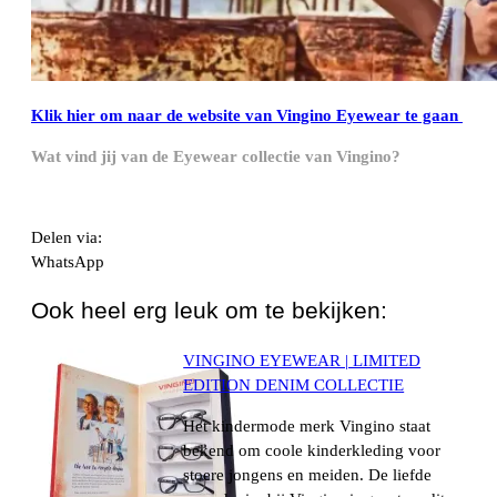
Klik hier om naar de website van Vingino Eyewear te gaan
Wat vind jij van de Eyewear collectie van Vingino?
Delen via:
WhatsApp
Ook heel erg leuk om te bekijken:
VINGINO EYEWEAR | LIMITED
EDITION DENIM COLLECTIE
Het kindermode merk Vingino staat
bekend om coole kinderkleding voor
stoere jongens en meiden. De liefde