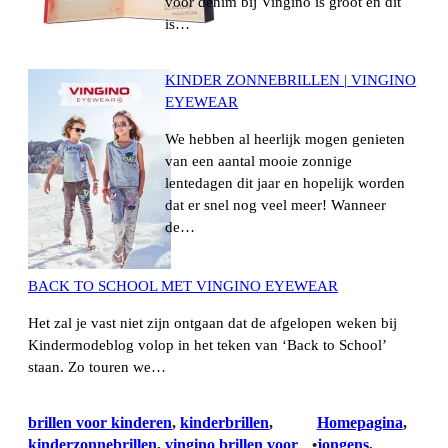
voor denim bij Vingino is groot en dit
is…
KINDER ZONNEBRILLEN | VINGINO
EYEWEAR
We hebben al heerlijk mogen genieten
van een aantal mooie zonnige
lentedagen dit jaar en hopelijk worden
dat er snel nog veel meer! Wanneer
de…
BACK TO SCHOOL MET VINGINO EYEWEAR
Het zal je vast niet zijn ontgaan dat de afgelopen weken bij
Kindermodeblog volop in het teken van ‘Back to School’
staan. Zo touren we…
brillen voor kinderen
, 
kinderbrillen
, 
Homepagina
, 
kinderzonnebrillen
, 
vingino brillen voor
jongens
, 
•