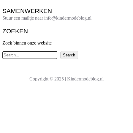
SAMENWERKEN
Stuur een mailtje naar info@kindermodeblog.nl
ZOEKEN
Zoek binnen onze website
Z
Search
o
e
k
Copyright © 2025 | Kindermodeblog.nl
e
n