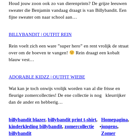
Houd jouw zoon ook zo van dierenprints? De grijze leeuwen
sweater die Benjamin vandaag draagt is van Billybandit. Een
fijne sweater om naar school aan…
BILLYBANDIT | OUTFIT REIN
Rein voelt zich een ware ”super hero” en rent vrolijk de straat
over om de boeven te vangen!
Rein draagt een kobalt
blauw vest…
ADORABLE KIDZZ | OUTFIT WIEBE
Wat kan je toch onwijs vrolijk worden van al die frisse en
fleurige zomercollecties! De ene collectie is nog kleurrijker
dan de ander en hebberig…
billybandit blazer
, 
billybandit print t-shirt
, 
Homepagina
, 
kinderkleding billybandit
, 
zomercollectie
jongens
, 
•
billybandit
Zomer