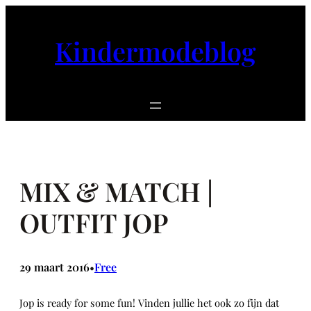
Ga
naar
Kindermodeblog
de
inhoud
MIX & MATCH |
OUTFIT JOP
29 maart 2016
Free
•
Jop is ready for some fun! Vinden jullie het ook zo fijn dat