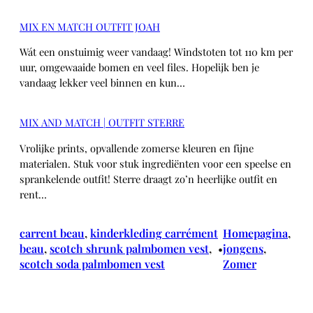
MIX EN MATCH OUTFIT JOAH
Wát een onstuimig weer vandaag! Windstoten tot 110 km per
uur, omgewaaide bomen en veel files. Hopelijk ben je
vandaag lekker veel binnen en kun…
MIX AND MATCH | OUTFIT STERRE
Vrolijke prints, opvallende zomerse kleuren en fijne
materialen. Stuk voor stuk ingrediënten voor een speelse en
sprankelende outfit! Sterre draagt zo’n heerlijke outfit en
rent…
carrent beau
, 
kinderkleding carrément
Homepagina
, 
beau
, 
scotch shrunk palmbomen vest
, 
jongens
, 
•
scotch soda palmbomen vest
Zomer