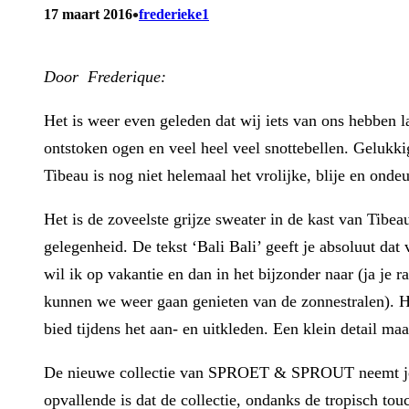
•
17 maart 2016
frederieke1
Door Frederique:
Het is weer even geleden dat wij iets van ons hebben l
ontstoken ogen en veel heel veel snottebellen. Gelukk
Tibeau is nog niet helemaal het vrolijke, blije en ond
Het is de zoveelste grijze sweater in de kast van Tibea
gelegenheid. De tekst ‘Bali Bali’ geeft je absoluut da
wil ik op vakantie en dan in het bijzonder naar (ja je 
kunnen we weer gaan genieten van de zonnestralen). He
bied tijdens het aan- en uitkleden. Een klein detail m
De nieuwe collectie van SPROET & SPROUT neemt je m
opvallende is dat de collectie, ondanks de tropisch tou