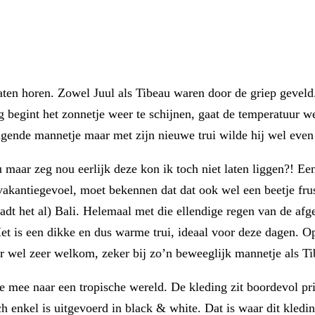
aten horen. Zowel Juul als Tibeau waren door de griep geveld
ig begint het zonnetje weer te schijnen, gaat de temperatuur
eugende mannetje maar met zijn nieuwe trui wilde hij wel eve
u maar zeg nou eerlijk deze kon ik toch niet laten liggen?! Ee
t vakantiegevoel, moet bekennen dat dat ook wel een beetje fru
raadt het al) Bali. Helemaal met die ellendige regen van de af
t is een dikke en dus warme trui, ideaal voor deze dagen. O
aar wel zeer welkom, zeker bij zo’n beweeglijk mannetje als Ti
ee naar een tropische wereld. De kleding zit boordevol pr
ch enkel is uitgevoerd in black & white. Dat is waar dit kledi