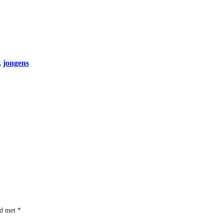
, 
jongens
rd met
*