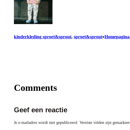
•
kinderkleding sproet&sprout
, 
sproet&sprout
Homepagina
Comments
Geef een reactie
Je e-mailadres wordt niet gepubliceerd.
Vereiste velden zijn gemarkee