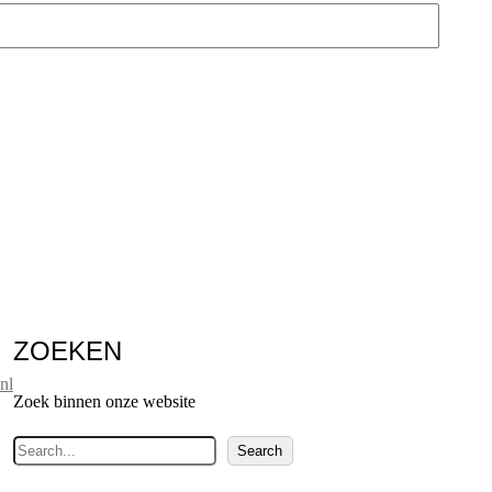
ZOEKEN
nl
Zoek binnen onze website
Z
Search
o