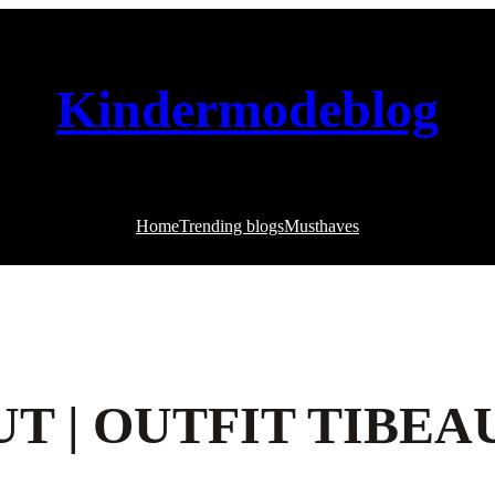
Kindermodeblog
Home
Trending blogs
Musthaves
T | OUTFIT TIBEA