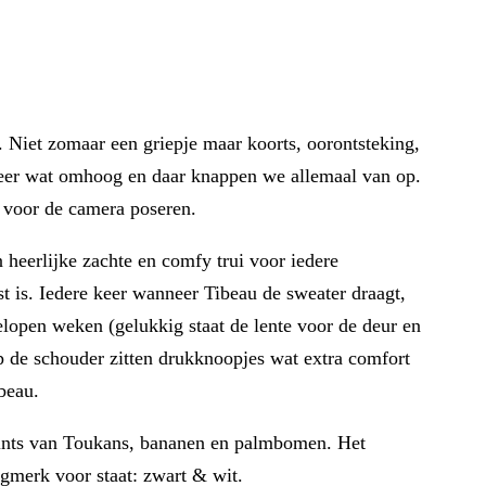
. Niet zomaar een griepje maar koorts, oorontsteking,
 weer wat omhoog en daar knappen we allemaal van op.
n voor de camera poseren.
n heerlijke zachte en comfy trui voor iedere
st is. Iedere keer wanneer Tibeau de sweater draagt,
gelopen weken (gelukkig staat de lente voor de deur en
p de schouder zitten drukknoopjes wat extra comfort
beau.
ints van Toukans, bananen en palmbomen. Het
ngmerk voor staat: zwart & wit.