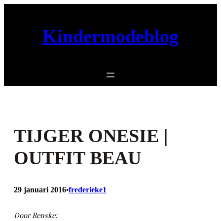
Ga
naar
de
Kindermodeblog
inhoud
TIJGER ONESIE |
OUTFIT BEAU
29 januari 2016
frederieke1
•
Door Renske: