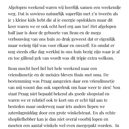
Afgelopen weekend waren wij heerlijk samen een weekendje
weg. Dat is sowieso natuurlijk superfijn met z’n tweeën als
je 3 kleine kids hebt die al je energie opslokken maar dit
keer waren we er ook echt heel erg aan toe! Het afgelopen
half jaar is door de geboorte van Beau en de mega
verbouwing van ons huis zo druk geweest dat er eigenlijk
maar weinig tijd was voor elkaar en onszelf. En omdat er
nog steeds elke dag werklui in ons huis bezig zijn waar je af
en toe gillend gek van wordt was dit tripje extra welkom.
Beau mocht heel lief het hele weekend naar een
vriendinnetje en de meisjes bleven thuis met oma. De
bestemming was Praag aangezien daar een vriendinnetje
van mij woont dus ook superleuk om haar weer te zien! Nou
staat Praag niet bepaald bekend als goede shopstad en
waren we er relatief ook te kort om er echt tijd aan te
besteden maar onderweg naar iets anders liepen we
zaterdagmiddag door een grote winkelstraat. En als echte
shopliefhebber kan je dan niet overal voorbij lopen en
moeten een aantal winkels wel even meegepakt worden. In