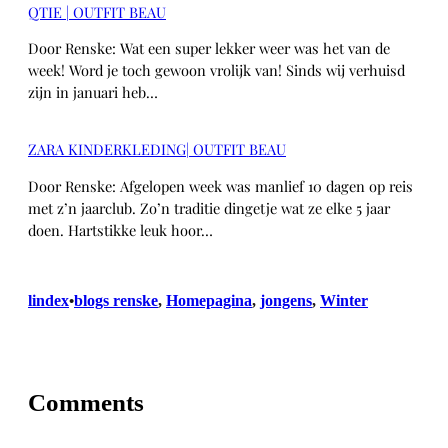
QTIE | OUTFIT BEAU
Door Renske: Wat een super lekker weer was het van de
week! Word je toch gewoon vrolijk van! Sinds wij verhuisd
zijn in januari heb…
ZARA KINDERKLEDING| OUTFIT BEAU
Door Renske: Afgelopen week was manlief 10 dagen op reis
met z’n jaarclub. Zo’n traditie dingetje wat ze elke 5 jaar
doen. Hartstikke leuk hoor…
lindex
blogs renske
, 
Homepagina
, 
jongens
, 
Winter
•
Comments