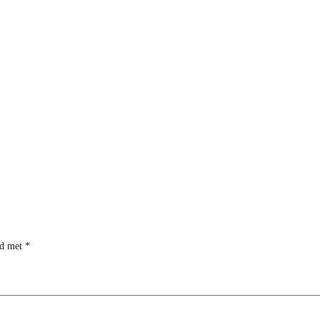
rd met
*