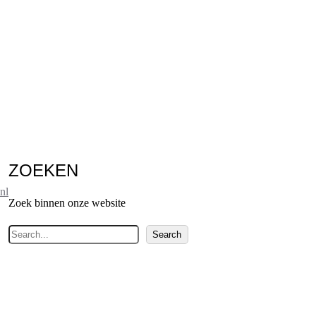
ZOEKEN
nl
Zoek binnen onze website
Z
Search
o
e
k