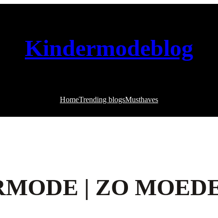
Kindermodeblog
Home
Trending blogs
Musthaves
RMODE | ZO MOED