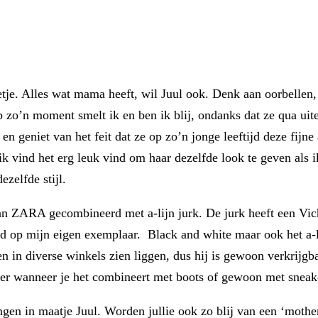
metje. Alles wat mama heeft, wil Juul ook. Denk aan oorbellen,
o’n moment smelt ik en ben ik blij, ondanks dat ze qua uiterl
en geniet van het feit dat ze op zo’n jonge leeftijd deze fijne
 vind het erg leuk vind om haar dezelfde look te geven als i
ezelfde stijl.
n ZARA gecombineerd met a-lijn jurk. De jurk heeft een Vichy
d op mijn eigen exemplaar. Black and white maar ook het a-li
n in diverse winkels zien liggen, dus hij is gewoon verkrijgba
eker wanneer je het combineert met boots of gewoon met sneak
engen in maatje Juul. Worden jullie ook zo blij van een ‘mothe