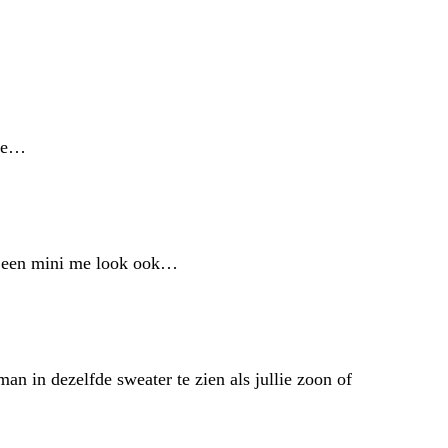
 de…
ig een mini me look ook…
n dezelfde sweater te zien als jullie zoon of