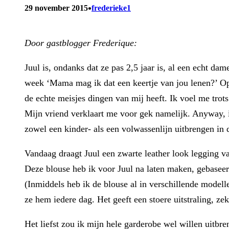
•
29 november 2015
frederieke1
Door gastblogger Frederique:
Juul is, ondanks dat ze pas 2,5 jaar is, al een echt da
week ‘Mama mag ik dat een keertje van jou lenen?’ Op z
de echte meisjes dingen van mij heeft. Ik voel me trots 
Mijn vriend verklaart me voor gek namelijk. Anyway, ik
zowel een kinder- als een volwassenlijn uitbrengen in d
Vandaag draagt Juul een zwarte leather look legging va
Deze blouse heb ik voor Juul na laten maken, gebaseer
(Inmiddels heb ik de blouse al in verschillende modelle
ze hem iedere dag. Het geeft een stoere uitstraling, z
Het liefst zou ik mijn hele garderobe wel willen uitbr