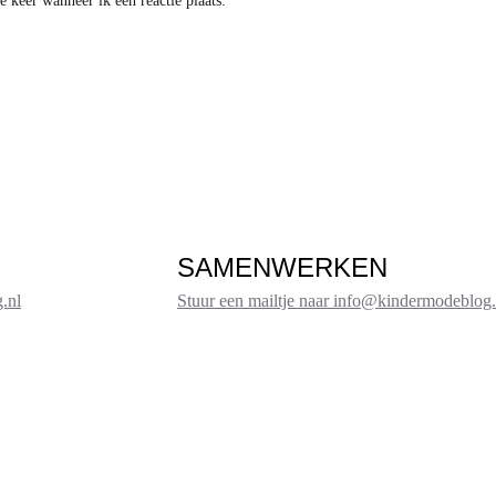
 keer wanneer ik een reactie plaats.
SAMENWERKEN
.nl
Stuur een mailtje naar info@kindermodeblog.