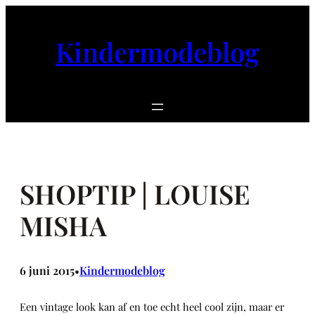
Ga
naar
Kindermodeblog
de
inhoud
SHOPTIP | LOUISE
MISHA
6 juni 2015
Kindermodeblog
•
Een vintage look kan af en toe echt heel cool zijn, maar er