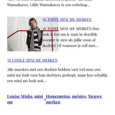
Wannahaves. Little Wannahaves is een webshop…
5X TOFFE MINI ME MERKEN
5X TOFFE MINI ME MERKEN Hoe
leuk is het om je man in dezelfde
sweater te zien als jullie zoon of
dochter! Of wanneer je zelf met…
5X COOLE MINI ME MERKEN
Alle moeders met een dochter hebben vast wel eens een
mini me look voor hun dochters geshopt, maar hoe schattig
een mini me look ook…
Louise Misha
, 
mini
Homepagina
, 
meisjes
, 
Nieuwe
•
me
merken