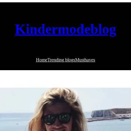
Kindermodeblog
Home
Trending blogs
Musthaves