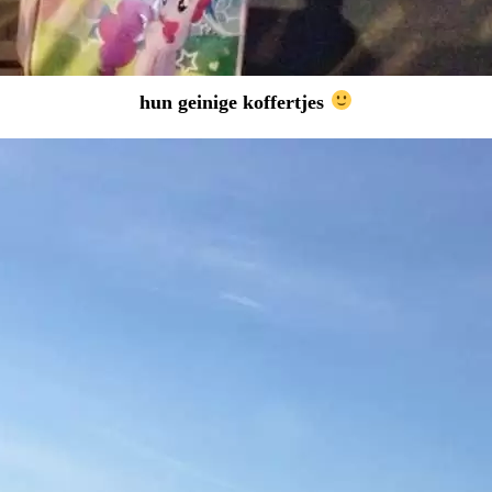
hun geinige koffertjes