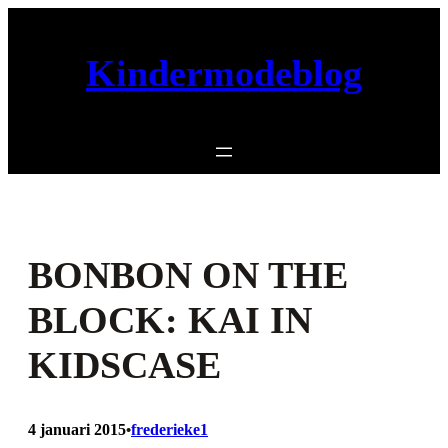
Ga
naar
Kindermodeblog
de
inhoud
BONBON ON THE
BLOCK: KAI IN
KIDSCASE
4 januari 2015
frederieke1
•