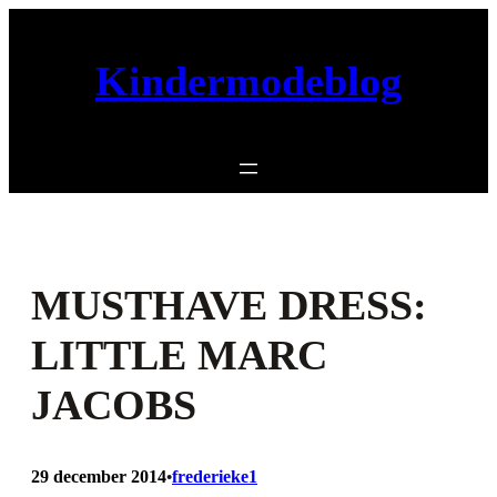
Ga
naar
Kindermodeblog
de
inhoud
MUSTHAVE DRESS:
LITTLE MARC
JACOBS
29 december 2014
frederieke1
•