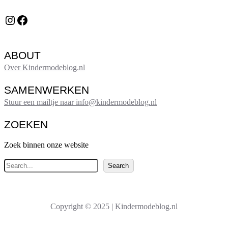
Instagram
Facebook
ABOUT
Over Kindermodeblog.nl
SAMENWERKEN
Stuur een mailtje naar info@kindermodeblog.nl
ZOEKEN
Zoek binnen onze website
Z
Search
o
e
k
Copyright © 2025 | Kindermodeblog.nl
e
n