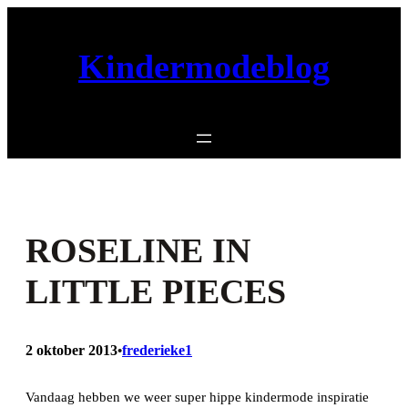
Ga
naar
Kindermodeblog
de
inhoud
ROSELINE IN
LITTLE PIECES
2 oktober 2013
frederieke1
•
Vandaag hebben we weer super hippe kindermode inspiratie