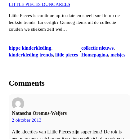
LITTLE PIECES DUNGAREES
Little Pieces is continue up-to-date en speelt snel in op de
leukste trends. En eerlijk? Genoeg items uit de collectie
zouden we stiekem zelf wel…
hippe kinderkleding
, 
collectie nieuws
, 
•
kinderkleding trends
, 
little pieces
Homepagina
, 
meisjes
Comments
Natascha Oremus-Weijers
2 oktober 2013
Alle kleertjes van Little Pieces zijn super leuk! De rok is
een ware eye- catcher en Roseline voelt zich dan ook een