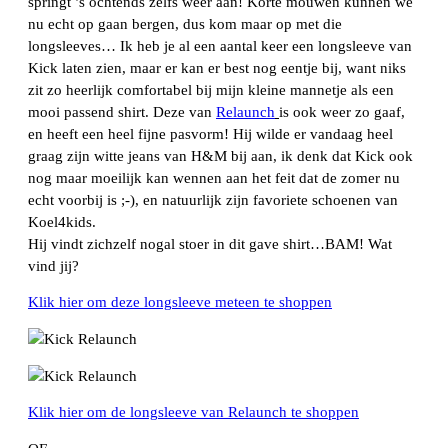
springt ’s ochtends zelfs weer aan! Korte mouwen kunnen we
nu echt op gaan bergen, dus kom maar op met die
longsleeves… Ik heb je al een aantal keer een longsleeve van
Kick laten zien, maar er kan er best nog eentje bij, want niks
zit zo heerlijk comfortabel bij mijn kleine mannetje als een
mooi passend shirt. Deze van
Relaunch
is ook weer zo gaaf,
en heeft een heel fijne pasvorm! Hij wilde er vandaag heel
graag zijn witte jeans van H&M bij aan, ik denk dat Kick ook
nog maar moeilijk kan wennen aan het feit dat de zomer nu
echt voorbij is ;-), en natuurlijk zijn favoriete schoenen van
Koel4kids.
Hij vindt zichzelf nogal stoer in dit gave shirt…BAM! Wat
vind jij?
Klik hier om deze longsleeve meteen te shoppen
Klik hier om de longsleeve van Relaunch te shoppen