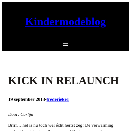
Ga
naar
Kindermodeblog
de
inhoud
KICK IN RELAUNCH
19 september 2013
frederieke1
•
Door: Carlijn
Brrrr….het is nu toch wel écht herfst zeg! De verwarming