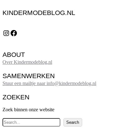
KINDERMODEBLOG.NL
Instagram
Facebook
ABOUT
Over Kindermodeblog.nl
SAMENWERKEN
Stuur een mailtje naar info@kindermodeblog.nl
ZOEKEN
Zoek binnen onze website
Z
Search
o
e