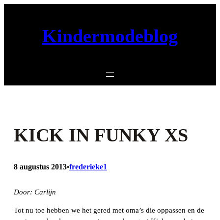
Ga
naar
Kindermodeblog
de
inhoud
KICK IN FUNKY XS
8 augustus 2013
frederieke1
•
Door: Carlijn
Tot nu toe hebben we het gered met oma’s die oppassen en de