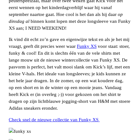
peuterspeelzaal, maar over twee weken gaat Kick voor het
eerst wennen op het kinderdagverblijf waar hij vanaf
september naartoe gaat. Hoe cool is het dan als hij daar
op
dinsdag al
binnen komt lopen met deze longsleeve van Funky
XS aan; I NEED WEEKEND!
Ik vind dit echt zo’n gave en eigenwijze tekst en als je het mij
vraagt, geeft dit precies weer waar
Funky XS
voor staat: stoer,
funky & cool! En dit is slechts één van de vele shirts met
lange mouw uit de nieuwe wintercollectie van Funky XS. De
pasvorm is perfect, het valt mooi slank om Kick’s lijf, met een
kleine V-hals. Het ideale van longsleeves; je kids kunnen ze
het hele jaar dragen. In de zomer, op een wat koudere dag,
op een short en in de winter op een mooie jeans. Vandaag
heeft Kick er (in overleg ;-)) voor gekozen om het shirt te
dragen op zijn lichtblauwe jogging-short van H&M met stoere
Adidas sneakers eronder.
Check snel de nieuwe collectie van Funky XS