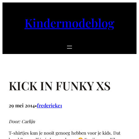
Ga
naar
Kindermodeblog
de
inhoud
KICK IN FUNKY XS
29 mei 2014
frederieke1
•
Door: Carlijn
T-shirtjes kun je nooit genoeg hebben voor je kids. Dat