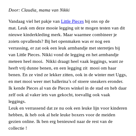
Door: Claudia, mama van Nikki
Vandaag viel het pakje van
Little Pieces
bij ons op de
mat. Leuk om deze mooie legging uit te mogen testen van dit
nieuwe kinderkleding merk. Maar waarmee combineer je
zoiets opvallends? Bij het openmaken was er nog een
verrassing, er zat ook een leuk armbandje met sterretjes bij
van Little Pieces. Nikki vond de legging en het armbandje
meteen heel mooi. Nikki draagt heel vaak leggings, want ze
heeft vrij dunne benen, en een legging zit mooi om haar
benen. En ze vind ze lekker zitten, ook in de winter met Uggs,
en met mooi weer met ballerina’s of stoere sneakers eronder.
Ik kende Pieces al van de Pieces winkel in de stad en heb daar
zelf ook al vaker iets van gekocht, toevallig ook vaak
leggings.
Leuk en verrassend dat ze nu ook een leuke lijn voor kinderen
hebben, ik heb ook al hele leuke boxers voor de meiden
gezien online. Ik ben erg benieuwd naar de rest van de
collectie !