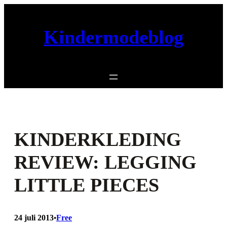
Ga
naar
Kindermodeblog
de
inhoud
KINDERKLEDING
REVIEW: LEGGING
LITTLE PIECES
24 juli 2013
Free
•