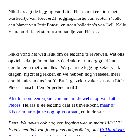
Nikki draagt de legging van Little Pieces met een top met
wasbeertje van forever21, joggingshortje van scotch r’belle,
een blazer van Petit Bateau en neon ballerina’s van Lelli Kelly.
En natuurlijk het sterren armbandje van Pièces .
Nikki vond het weg leuk om de legging te reviewen, wat ons
opviel is dat je ‘m ondanks de drukke print erg goed kunt
combineren met van alles . We gaan de legging zeker vaak
dragen, hij zit erg lekker, en we hebben nog veeeeeel meer
combinaties in ons hoofd. En ik ga zeker vaker iets van Little
Pieces aanschaffen. Superbedankt!!!
Klik hier om een kijkje te nemen in de webshop van Little
Pieces
Helaas is de legging daar al uitverkocht,
maar bij
Kixx-Online zijn ze nog op voorraad
, én in de sale.
Pssst! We geven ook nog een legging weg in maat 146/152!
Plaats een link van jouw facebookprofiel op het
Prikbord van