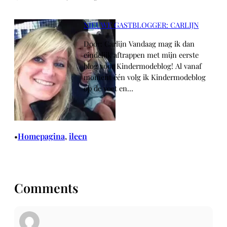
NIEUWE GASTBLOGGER: CARLIJN
Door: Carlijn Vandaag mag ik dan
eindelijk aftrappen met mijn eerste
blog voor Kindermodeblog! Al vanaf
moment één volg ik Kindermodeblog
op de voet en…
Homepagina
, 
ileen
•
Comments