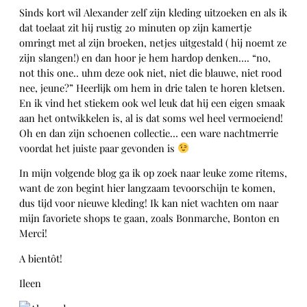
Sinds kort wil Alexander zelf zijn kleding uitzoeken en als ik
dat toelaat zit hij rustig 20 minuten op zijn kamertje
omringt met al zijn broeken, netjes uitgestald ( hij noemt ze
zijn slangen!) en dan hoor je hem hardop denken…. “no,
not this one.. uhm deze ook niet, niet die blauwe, niet rood
nee, jeune?” Heerlijk om hem in drie talen te horen kletsen.
En ik vind het stiekem ook wel leuk dat hij een eigen smaak
aan het ontwikkelen is, al is dat soms wel heel vermoeiend!
Oh en dan zijn schoenen collectie… een ware nachtmerrie
voordat het juiste paar gevonden is
In mijn volgende blog ga ik op zoek naar leuke zome ritems,
want de zon begint hier langzaam tevoorschijn te komen,
dus tijd voor nieuwe kleding! Ik kan niet wachten om naar
mijn favoriete shops te gaan, zoals Bonmarche, Bonton en
Merci!
A bientôt!
Ileen