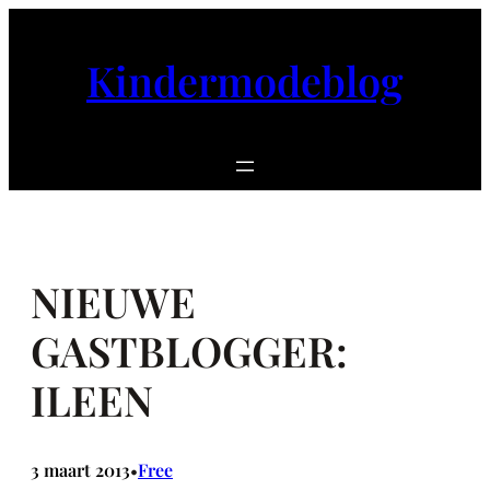
Ga
naar
Kindermodeblog
de
inhoud
NIEUWE
GASTBLOGGER:
ILEEN
3 maart 2013
Free
•