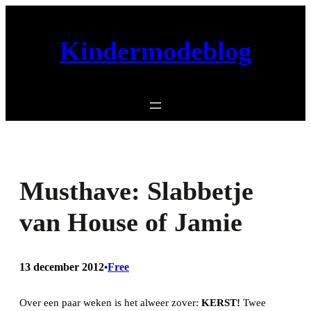
Ga
naar
Kindermodeblog
de
inhoud
Musthave: Slabbetje
van House of Jamie
13 december 2012
Free
•
Over een paar weken is het alweer zover:
KERST!
Twee