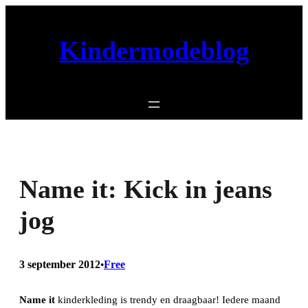
Ga
naar
Kindermodeblog
de
inhoud
Name it: Kick in jeans
jog
3 september 2012
Free
•
Name it
kinderkleding is trendy en draagbaar! Iedere maand