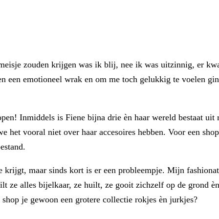
eisje zouden krijgen was ik blij, nee ik was uitzinnig, er k
en een emotioneel wrak en om me toch gelukkig te voelen ging
en! Inmiddels is Fiene bijna drie èn haar wereld bestaat uit 
 we het vooral niet over haar accesoires hebben. Voor een shop
oestand.
 ze krijgt, maar sinds kort is er een probleempje. Mijn fashio
ilt ze alles bijelkaar, ze huilt, ze gooit zichzelf op de grond
 shop je gewoon een grotere collectie rokjes èn jurkjes?