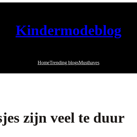
Kindermodeblog
Home
Trending blogs
Musthaves
jes zijn veel te duur