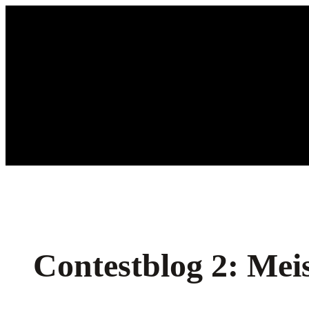
Ga
naar
de
inhoud
Contestblog 2: Meis