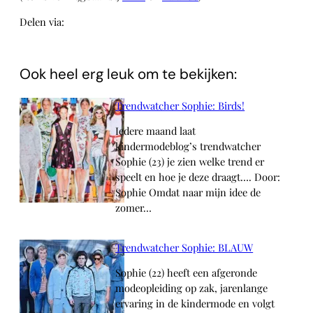
Delen via:
WhatsApp
Ook heel erg leuk om te bekijken:
Trendwatcher Sophie: Birds!
Iedere maand laat
kindermodeblog’s trendwatcher
Sophie (23) je zien welke trend er
speelt en hoe je deze draagt…. Door:
Sophie Omdat naar mijn idee de
zomer…
Trendwatcher Sophie: BLAUW
Sophie (22) heeft een afgeronde
modeopleiding op zak, jarenlange
ervaring in de kindermode en volgt