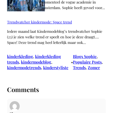
momenteel de vogue academie in
amsterdam. Sophie heeft gevoel voor…
Trendwatcher kindermode: Space trend
Iedere maand laat Kindermodeblog’s trendwatcher Sophie
(23) je zien welke trend er speelt en hoe je deze draagt….
Space! Deze trend mag heel letterlijk maar ook…
kinderkleding
, 
kinderkleding
Blogs Sophie
, 
trends
, 
kindermodeblog
, 
Populaire Posts
, 
•
kindermodetrends
, 
kinderstyliste
Trends
, 
Zomer
Comments