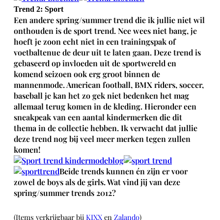
Trend 2: Sport
Een andere spring/summer trend die ik jullie niet wil
onthouden is de sport trend. Nee wees niet bang, je
hoeft je zoon echt niet in een trainingspak of
voetbaltenue de deur uit te laten gaan. Deze trend is
gebaseerd op invloeden uit de sportwereld en
komend seizoen ook erg groot binnen de
mannenmode. American football, BMX riders, soccer,
baseball je kan het zo gek niet bedenken het mag
allemaal terug komen in de kleding. Hieronder een
sneakpeak van een aantal kindermerken die dit
thema in de collectie hebben. Ik verwacht dat jullie
deze trend nog bij veel meer merken tegen zullen
komen!
Beide trends kunnen én zijn er voor
zowel de boys als de girls. Wat vind jij van deze
spring/summer trends 2012?
(Items verkrijgbaar bij
KIXX
en
Zalando
)