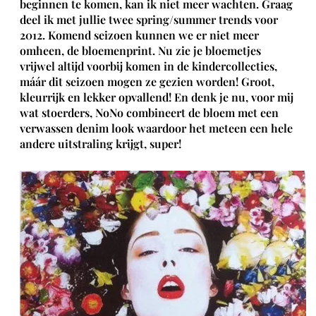
beginnen te komen, kan ik niet meer wachten. Graag
deel ik met jullie twee spring/summer trends voor
2012. Komend seizoen kunnen we er niet meer
omheen, de bloemenprint. Nu zie je bloemetjes
vrijwel altijd voorbij komen in de kindercollecties,
máár dit seizoen mogen ze gezien worden! Groot,
kleurrijk en lekker opvallend! En denk je nu, voor mij
wat stoerders, NoNo combineert de bloem met een
verwassen denim look waardoor het meteen een hele
andere uitstraling krijgt, super!