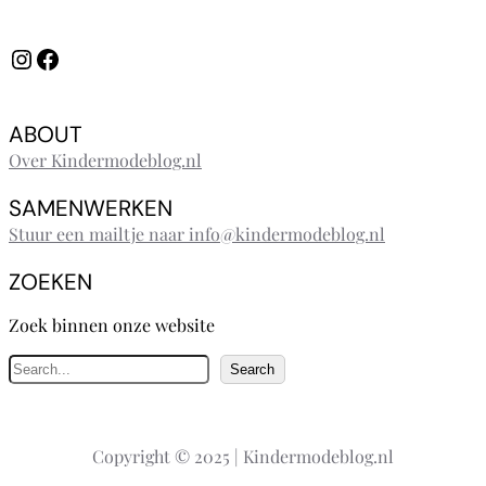
Instagram
Facebook
ABOUT
Over Kindermodeblog.nl
SAMENWERKEN
Stuur een mailtje naar info@kindermodeblog.nl
ZOEKEN
Zoek binnen onze website
Z
Search
o
e
k
Copyright © 2025 | Kindermodeblog.nl
e
n