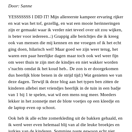
Door: Sanne
YESSSSSSS I DID IT! Mijn allereerste kampeer ervaring rijker
en wat was het tof, gezellig, en wat een mooie herinneringen
zijn er gemaakt waar ik verder niet teveel over uit zou wijken,
is beter voor iedereen..:) Grappig alle berichtjes die ik kreeg
ook van mensen die mij kennen en me vroegen of ik het echt
ging doen, hilarisch wel! Maar goed we zijn weer terug, het
waren een paar heerlijke dagen maar toch ook wel weer fijn
om weer thuis te zijn met de kindjes en niet wakker worden
s’nachts omdat ik het koud heb.. De zon is er doorgekomen
dus heerlijk blote benen in de strijd tijd:) Wat genieten we van
deze dagen. Terwijl ik deze blog aan het typen ben zitten de
kinderen allebei met vriendjes heerlijk in de tuin in een badje
van 1 bij 1 te spelen, wat wil een mens nog meer. Moeders
lekker in het zonnetje met de blote voetjes op een kleedje en
de laptop even op schoot.
Ook heb ik alle echte zomerkleding uit de bakken gehaald, en
ik werd weer even helemaal blij van al die leuke broekjes en
jurkjes van de kinderen. Sommige paste gewoon echt niet