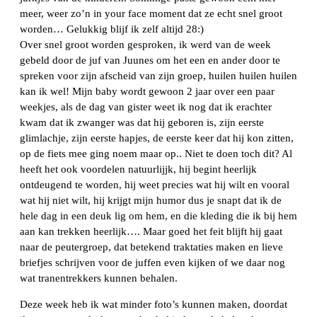
meer, weer zo’n in your face moment dat ze echt snel groot
worden… Gelukkig blijf ik zelf altijd 28:)
Over snel groot worden gesproken, ik werd van de week
gebeld door de juf van Juunes om het een en ander door te
spreken voor zijn afscheid van zijn groep, huilen huilen huilen
kan ik wel! Mijn baby wordt gewoon 2 jaar over een paar
weekjes, als de dag van gister weet ik nog dat ik erachter
kwam dat ik zwanger was dat hij geboren is, zijn eerste
glimlachje, zijn eerste hapjes, de eerste keer dat hij kon zitten,
op de fiets mee ging noem maar op.. Niet te doen toch dit? Al
heeft het ook voordelen natuurlijjk, hij begint heerlijk
ontdeugend te worden, hij weet precies wat hij wilt en vooral
wat hij niet wilt, hij krijgt mijn humor dus je snapt dat ik de
hele dag in een deuk lig om hem, en die kleding die ik bij hem
aan kan trekken heerlijk…. Maar goed het feit blijft hij gaat
naar de peutergroep, dat betekend traktaties maken en lieve
briefjes schrijven voor de juffen even kijken of we daar nog
wat tranentrekkers kunnen behalen.
Deze week heb ik wat minder foto’s kunnen maken, doordat