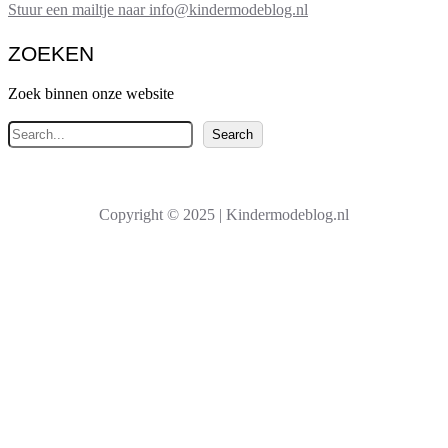
Stuur een mailtje naar info@kindermodeblog.nl
ZOEKEN
Zoek binnen onze website
Z
Search
o
e
k
Copyright © 2025 | Kindermodeblog.nl
e
n