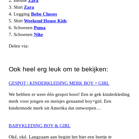
2. Blouse
Zara
3. Shirt
Zara
4. Legging
Bobo Choses
5. Shirt
Weekend House Kids
6. Schoenen
Puma
7. Schoenen
Nike
Delen via:
WhatsApp
Ook heel erg leuk om te bekijken:
GESPOT | KINDERKLEDING MERK BOY + GIRL
We hebben er weer één gespot hoor! Een te gek kinderkleding
merk voor jongen en meisjes genaamd boy+girl. Een
kindermode merk uit Amerika dat ontworpen…
BABYKLEDING BOY & GIRL
Oké, oké. Langzaam aan begint het hier een beetje te