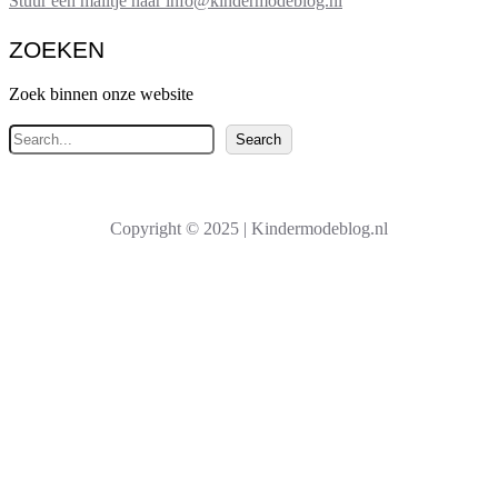
Stuur een mailtje naar info@kindermodeblog.nl
ZOEKEN
Zoek binnen onze website
Z
Search
o
e
k
Copyright © 2025 | Kindermodeblog.nl
e
n