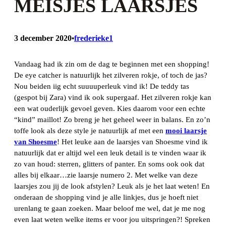
MEISJES LAARSJES
3 december 2020
frederieke1
•
Vandaag had ik zin om de dag te beginnen met een shopping!
De eye catcher is natuurlijk het zilveren rokje, of toch de jas?
Nou beiden iig echt suuuuperleuk vind ik! De teddy tas
(gespot bij Zara) vind ik ook supergaaf. Het zilveren rokje kan
een wat ouderlijk gevoel geven. Kies daarom voor een echte
“kind” maillot! Zo breng je het geheel weer in balans. En zo’n
toffe look als deze style je natuurlijk af met een
mooi laarsje
van Shoesme
! Het leuke aan de laarsjes van Shoesme vind ik
natuurlijk dat er altijd wel een leuk detail is te vinden waar ik
zo van houd: sterren, glitters of panter. En soms ook ook dat
alles bij elkaar…zie laarsje numero 2. Met welke van deze
laarsjes zou jij de look afstylen? Leuk als je het laat weten! En
onderaan de shopping vind je alle linkjes, dus je hoeft niet
urenlang te gaan zoeken. Maar beloof me wel, dat je me nog
even laat weten welke items er voor jou uitspringen?! Spreken