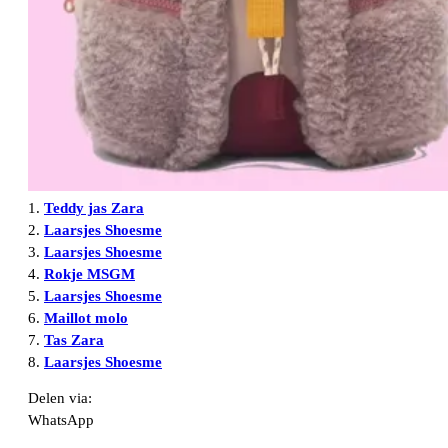
1.
Teddy jas Zara
2.
Laarsjes Shoesme
3.
Laarsjes Shoesme
4.
Rokje MSGM
5.
Laarsjes Shoesme
6.
Maillot molo
7.
Tas Zara
8.
Laarsjes Shoesme
Delen via:
WhatsApp