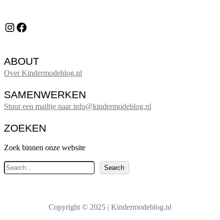
Instagram
Facebook
ABOUT
Over Kindermodeblog.nl
SAMENWERKEN
Stuur een mailtje naar info@kindermodeblog.nl
ZOEKEN
Zoek binnen onze website
Z
Search
o
e
k
Copyright © 2025 | Kindermodeblog.nl
e
n