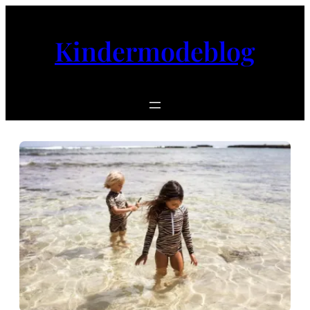
Ga
naar
Kindermodeblog
de
inhoud