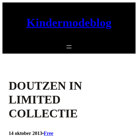
Ga
naar
Kindermodeblog
de
inhoud
DOUTZEN IN
LIMITED
COLLECTIE
14 oktober 2013
Free
•