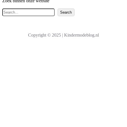
Zoek binnen onze website
Z
Search
o
e
k
Copyright © 2025 | Kindermodeblog.nl
e
n