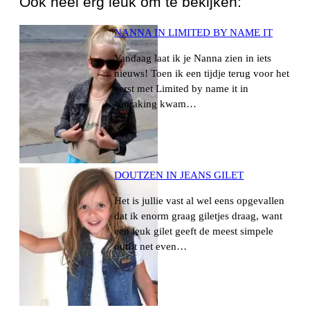
Ook heel erg leuk om te bekijken:
NANNA IN LIMITED BY NAME IT
Vandaag laat ik je Nanna zien in iets
nieuws! Toen ik een tijdje terug voor het
eerst met Limited by name it in
aanraking kwam…
DOUTZEN IN JEANS GILET
Het is jullie vast al wel eens opgevallen
dat ik enorm graag giletjes draag, want
een leuk gilet geeft de meest simpele
outfit net even…