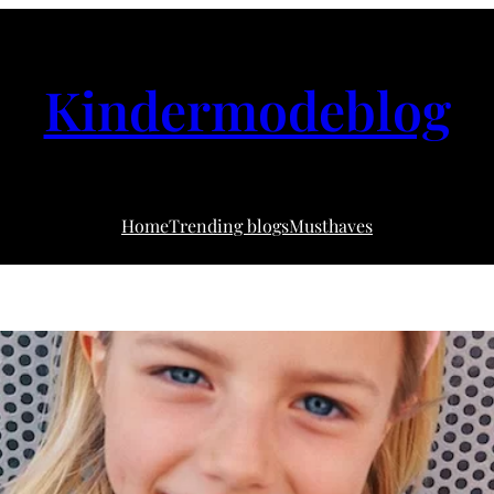
Kindermodeblog
Home
Trending blogs
Musthaves