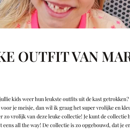
JKE OUTFIT VAN MA
ie kids weer hun leukste outfits uit de kast getrokken? Of
oor je meisje, dan wil ik graag het super vrolijke en kle
zo vrolijk van deze leuke collectie! Je kunt de collecti
st eens all the way! De collectie is zo opgebouwd, dat je 