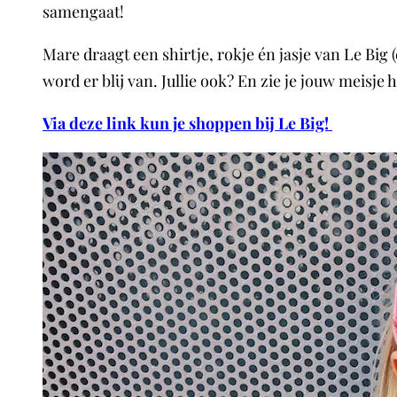
samengaat!
Mare draagt een shirtje, rokje én jasje van Le Big 
word er blij van. Jullie ook? En zie je jouw meisj
Via deze link kun je shoppen bij Le Big!