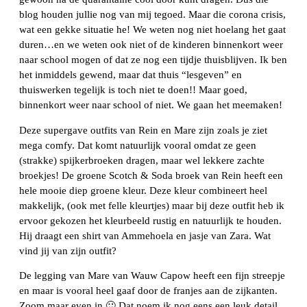
blog houden jullie nog van mij tegoed. Maar die corona crisis,
wat een gekke situatie he! We weten nog niet hoelang het gaat
duren…en we weten ook niet of de kinderen binnenkort weer
naar school mogen of dat ze nog een tijdje thuisblijven. Ik ben
het inmiddels gewend, maar dat thuis “lesgeven” en
thuiswerken tegelijk is toch niet te doen!! Maar goed,
binnenkort weer naar school of niet. We gaan het meemaken!
Deze supergave outfits van Rein en Mare zijn zoals je ziet
mega comfy. Dat komt natuurlijk vooral omdat ze geen
(strakke) spijkerbroeken dragen, maar wel lekkere zachte
broekjes! De groene Scotch & Soda broek van Rein heeft een
hele mooie diep groene kleur. Deze kleur combineert heel
makkelijk, (ook met felle kleurtjes) maar bij deze outfit heb ik
ervoor gekozen het kleurbeeld rustig en natuurlijk te houden.
Hij draagt een shirt van Ammehoela en jasje van Zara. Wat
vind jij van zijn outfit?
De legging van Mare van Wauw Capow heeft een fijn streepje
en maar is vooral heel gaaf door de franjes aan de zijkanten.
Zoom maar even in 🙂 Dat noem ik nog eens een leuk detail.