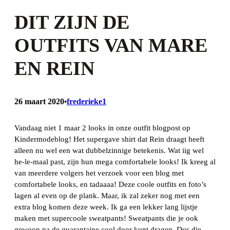
DIT ZIJN DE
OUTFITS VAN MARE
EN REIN
26 maart 2020
frederieke1
•
Vandaag niet 1 maar 2 looks in onze outfit blogpost op
Kindermodeblog! Het supergave shirt dat Rein draagt heeft
alleen nu wel een wat dubbelzinnige betekenis. Wat iig wel
he-le-maal past, zijn hun mega comfortabele looks! Ik kreeg al
van meerdere volgers het verzoek voor een blog met
comfortabele looks, en tadaaaa! Deze coole outfits en foto’s
lagen al even op de plank. Maar, ik zal zeker nog met een
extra blog komen deze week. Ik ga een lekker lang lijstje
maken met supercoole sweatpants! Sweatpants die je ook
gewoon na de quarantaine cool door kunt dragen. Dus die