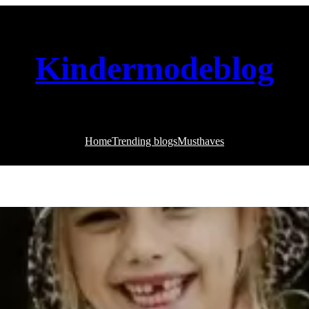
Kindermodeblog
Home
Trending blogs
Musthaves