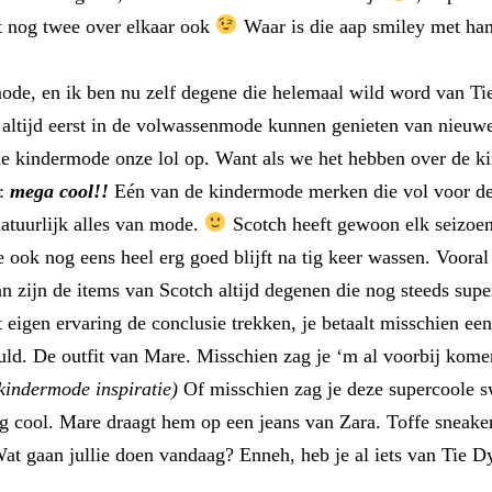
t nog twee over elkaar ook
Waar is die aap smiley met han
ode, en ik ben nu zelf degene die helemaal wild word van Tie
altijd eerst in de volwassenmode kunnen genieten van nieuwe tr
 de kindermode onze lol op. Want als we het hebben over de ki
u:
mega cool!!
Eén van de kindermode merken die vol voor de 
atuurlijk alles van mode.
Scotch heeft gewoon elk seizoen
 ook nog eens heel erg goed blijft na tig keer wassen. Vooral b
n zijn de items van Scotch altijd degenen die nog steeds super
 eigen ervaring de conclusie trekken, je betaalt misschien een
uld. De outfit van Mare. Misschien zag je ‘m al voorbij kom
kindermode inspiratie)
Of misschien zag je deze supercoole s
ug cool. Mare draagt hem op een jeans van Zara. Toffe sneaker
t gaan jullie doen vandaag? Enneh, heb je al iets van Tie Dye