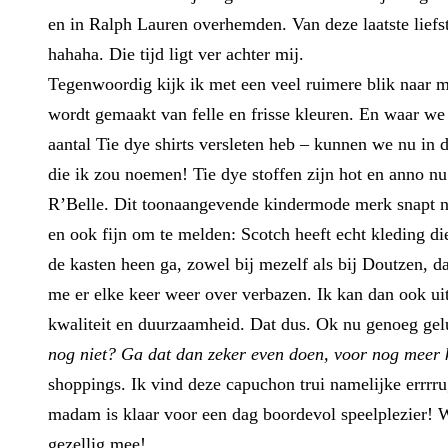
en in Ralph Lauren overhemden. Van deze laatste liefs
hahaha. Die tijd ligt ver achter mij.
Tegenwoordig kijk ik met een veel ruimere blik naar m
wordt gemaakt van felle en frisse kleuren. En waar we 
aantal Tie dye shirts versleten heb – kunnen we nu in
die ik zou noemen! Tie dye stoffen zijn hot en anno n
R’Belle. Dit toonaangevende kindermode merk snapt n
en ook fijn om te melden: Scotch heeft echt kleding die
de kasten heen ga, zowel bij mezelf als bij Doutzen, da
me er elke keer weer over verbazen. Ik kan dan ook uit
kwaliteit en duurzaamheid. Dat dus. Ok nu genoeg gel
nog niet? Ga dat dan zeker even doen, voor nog meer 
shoppings. Ik vind deze capuchon trui namelijke errrr
madam is klaar voor een dag boordevol speelplezier! Wa
gezellig mee!