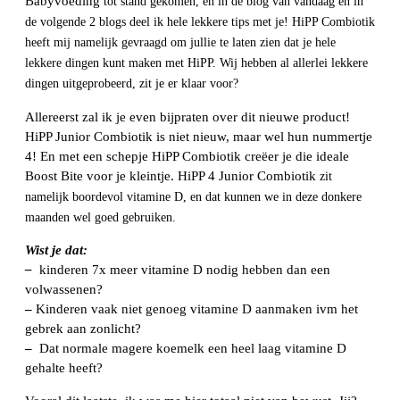
Babyvoeding
tot stand gekomen, en in de blog van vandaag en in
de volgende 2 blogs deel ik hele lekkere tips met je! HiPP Combiotik
heeft mij namelijk gevraagd om jullie te laten zien dat je hele
lekkere dingen kunt maken met HiPP. Wij hebben al allerlei lekkere
dingen uitgeprobeerd, zit je er klaar voor?
Allereerst zal ik je even bijpraten over dit nieuwe product!
HiPP Junior Combiotik is niet nieuw, maar wel hun nummertje
4! En met een schepje HiPP Combiotik creëer je die ideale
Boost Bite voor je kleintje. HiPP 4 Junior Combiotik
zit
namelijk boordevol vitamine D, en dat kunnen we in deze donkere
maanden wel goed gebruiken.
Wist je dat:
–
kinderen 7x meer vitamine D nodig hebben dan een
volwassenen?
–
Kinderen vaak niet genoeg vitamine D aanmaken ivm het
gebrek aan zonlicht?
–
Dat normale magere koemelk een heel laag vitamine D
gehalte heeft?