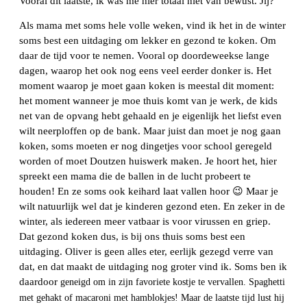
Vooral dit laatste, ik was me hier totaal niet van bewust. Jij?
Als mama met soms hele volle weken, vind ik het in de winter
soms best een uitdaging om lekker en gezond te koken. Om
daar de tijd voor te nemen. Vooral op doordeweekse lange
dagen, waarop het ook nog eens veel eerder donker is. Het
moment waarop je moet gaan koken is meestal dit moment:
het moment wanneer je moe thuis komt van je werk, de kids
net van de opvang hebt gehaald en je eigenlijk het liefst even
wilt neerploffen op de bank. Maar juist dan moet je nog gaan
koken, soms moeten er nog dingetjes voor school geregeld
worden of moet Doutzen huiswerk maken. Je hoort het, hier
spreekt een mama die de ballen in de lucht probeert te
houden! En ze soms ook keihard laat vallen hoor 😉 Maar je
wilt natuurlijk wel dat je kinderen gezond eten. En zeker in de
winter, als iedereen meer vatbaar is voor virussen en griep.
Dat gezond koken dus, is bij ons thuis soms best een
uitdaging. Oliver is geen alles eter, eerlijk gezegd verre van
dat, en dat maakt de uitdaging nog groter vind ik. Soms ben ik
daardoor
geneigd om in zijn favoriete kostje te vervallen. Spaghetti
met gehakt of macaroni met hamblokjes! Maar de laatste tijd lust hij