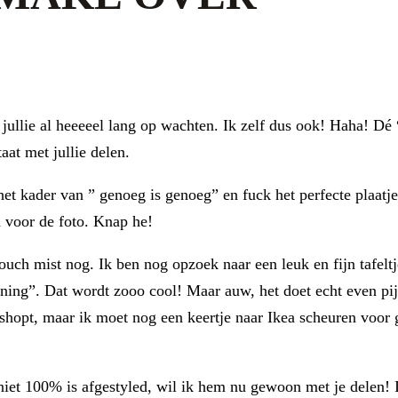
ar jullie al heeeeel lang op wachten. Ik zelf dus ook! Haha! 
taat met jullie delen.
 het kader van ” genoeg is genoeg” en fuck het perfecte plaatj
d voor de foto. Knap he!
ouch mist nog. Ik ben nog opzoek naar een leuk en fijn tafelt
anning”. Dat wordt zooo cool! Maar auw, het doet echt even p
opt, maar ik moet nog een keertje naar Ikea scheuren voor gro
iet 100% is afgestyled, wil ik hem nu gewoon met je delen! I