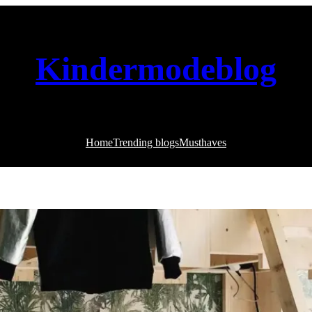
Kindermodeblog
Home
Trending blogs
Musthaves