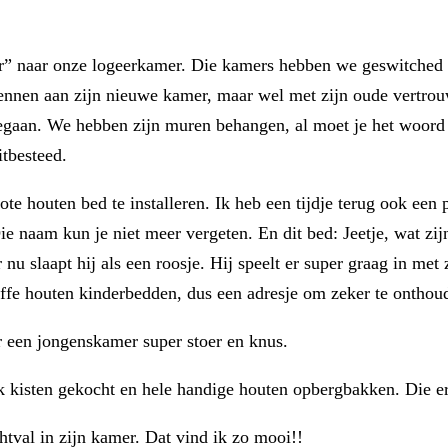
” naar onze logeerkamer. Die kamers hebben we geswitched z
ennen aan zijn nieuwe kamer, maar wel met zijn oude vertrou
egaan. We hebben zijn muren behangen, al moet je het woord “w
tbesteed.
e houten bed te installeren. Ik heb een tijdje terug ook een 
ie naam kun je niet meer vergeten. En dit bed: Jeetje, wat zijn
u slaapt hij als een roosje. Hij speelt er super graag in met z
ffe houten kinderbedden, dus een adresje om zeker te onthoud
r een jongenskamer super stoer en knus.
 kisten gekocht en hele handige houten opbergbakken. Die er
ichtval in zijn kamer. Dat vind ik zo mooi!!