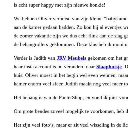
is echt super happy met zijn nieuwe honkie!
We hebben Oliver verhuisd van zijn kleine “babykamer
aan de kamer gedaan hadden. Zo kon hij al eventjes w
de zomer vakantie zijn we dus echt flink aan de slag g
de behangrollers geklommen. Deze klus heb ik mooi ui
Verder is Judith van
JRV Meubels
gekomen om het grot
haar insta account is nu veranderd naar
Slaaphuisje
. D
huis. Oliver moest in het begin wel even wennen, maar n
kamer enorm veel sfeer. Judith maakt nog veel meer to
Het behang is van de PanterShop, en vond ik juist voo
Om grote bendes zoveel mogelijk te voorkomen, heb ik
Het zijn veel foto’s, maar er zit veel wisseling in de l