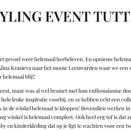
YLING EVENT TUTT
nt het gevoel weer helemaal herbeleven. En opnieuw helem
lina Krasieva naar het mooie Leeuwarden waar we een st
r helemaal blij!!
weest, maar was al wel besmet met hun enthousiasme doo
le leuke inspiratie voorbij, en ze hebben echt een colle
eek in de winkel helemaal te kloppen! Bovendien werken in
ding winkel is helemaal compleet. Ook heel erg tof is da
y en kinderkleding dat op je ligt te wachten voor een twee