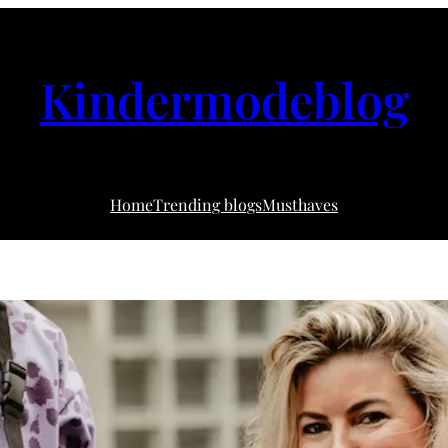
Kindermodeblog
Home
Trending blogs
Musthaves