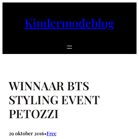
Ga
naar
Kindermodeblog
de
inhoud
WINNAAR BTS
STYLING EVENT
PETOZZI
29 oktober 2016
Free
•