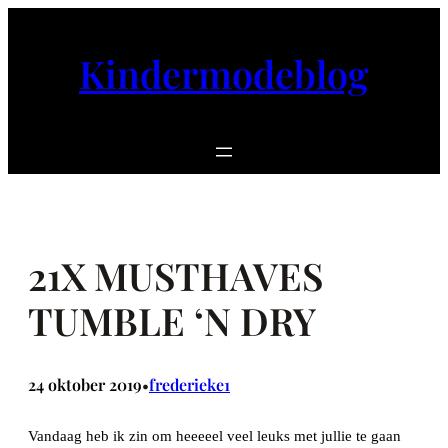
Ga
naar
Kindermodeblog
de
inhoud
21X MUSTHAVES
TUMBLE ‘N DRY
24 oktober 2019
frederieke1
•
Vandaag heb ik zin om heeeeel veel leuks met jullie te gaan