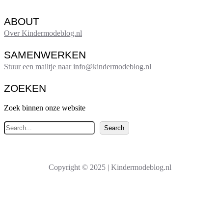
ABOUT
Over Kindermodeblog.nl
SAMENWERKEN
Stuur een mailtje naar info@kindermodeblog.nl
ZOEKEN
Zoek binnen onze website
Z
Search
o
e
k
Copyright © 2025 | Kindermodeblog.nl
e
n