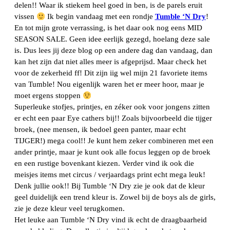
delen!! Waar ik stiekem heel goed in ben, is de parels eruit
vissen
Ik begin vandaag met een rondje
Tumble ‘N Dry
!
En tot mijn grote verrassing, is het daar ook nog eens MID
SEASON SALE. Geen idee eerlijk gezegd, hoelang deze sale
is. Dus lees jij deze blog op een andere dag dan vandaag, dan
kan het zijn dat niet alles meer is afgeprijsd. Maar check het
voor de zekerheid ff! Dit zijn iig wel mijn 21 favoriete items
van Tumble! Nou eigenlijk waren het er meer hoor, maar je
moet ergens stoppen
Superleuke stofjes, printjes, en zéker ook voor jongens zitten
er echt een paar Eye cathers bij!! Zoals bijvoorbeeld die tijger
broek, (nee mensen, ik bedoel geen panter, maar echt
TIJGER!) mega cool!! Je kunt hem zeker combineren met een
ander printje, maar je kunt ook alle focus leggen op de broek
en een rustige bovenkant kiezen. Verder vind ik ook die
meisjes items met circus / verjaardags print echt mega leuk!
Denk jullie ook!! Bij Tumble ‘N Dry zie je ook dat de kleur
geel duidelijk een trend kleur is. Zowel bij de boys als de girls,
zie je deze kleur veel terugkomen.
Het leuke aan Tumble ‘N Dry vind ik echt de draagbaarheid