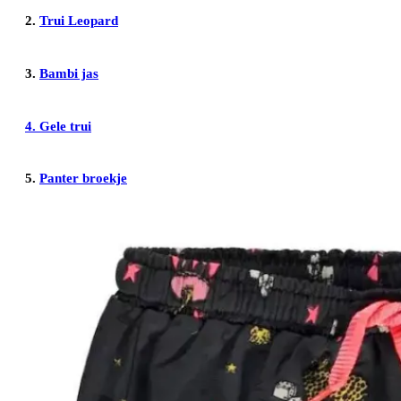
2.
Trui Leopard
3.
Bambi jas
4.
Gele trui
5.
Panter broekje