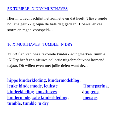
5X TUMBLE ‘N DRY MUSTHAVES
Hier in Utrecht schijnt het zonnetje en dat heeft ’t lieve ronde
bolletje gelukkig bijna de hele dag gedaan! Hoewel er veel
storm en regen voorspeld…
10 X MUSTHAVES | TUMBLE ‘N DRY
YES!! Één van onze favoriete kinderkledingmerken Tumble
‘N Dry heeft een nieuwe collectie uitgebracht voor komend
najaar. Dit willen even met jullie delen want de…
hippe kinderkleding
, 
kindermodeblog
, 
leuke kindermode
, 
leukste
Homepagina
, 
kinderkleding
, 
musthaves
jongens
, 
•
kindermode
, 
sale kinderkleding
, 
meisjes
tumble
, 
tumble ’n dry