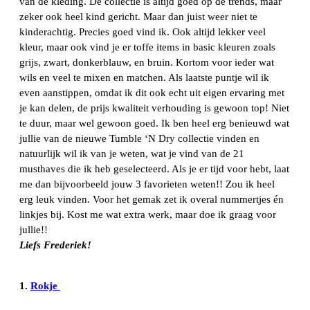
van de kleding. De collectie is altijd goed op de trends, maar
zeker ook heel kind gericht. Maar dan juist weer niet te
kinderachtig. Precies goed vind ik. Ook altijd lekker veel
kleur, maar ook vind je er toffe items in basic kleuren zoals
grijs, zwart, donkerblauw, en bruin. Kortom voor ieder wat
wils en veel te mixen en matchen. Als laatste puntje wil ik
even aanstippen, omdat ik dit ook echt uit eigen ervaring met
je kan delen, de prijs kwaliteit verhouding is gewoon top! Niet
te duur, maar wel gewoon goed. Ik ben heel erg benieuwd wat
jullie van de nieuwe Tumble ‘N Dry collectie vinden en
natuurlijk wil ik van je weten, wat je vind van de 21
musthaves die ik heb geselecteerd. Als je er tijd voor hebt, laat
me dan bijvoorbeeld jouw 3 favorieten weten!! Zou ik heel
erg leuk vinden. Voor het gemak zet ik overal nummertjes én
linkjes bij. Kost me wat extra werk, maar doe ik graag voor
jullie!!
Liefs Frederiek!
1.
Rokje