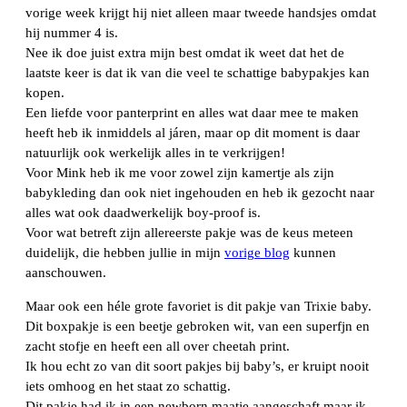
vorige week krijgt hij niet alleen maar tweede handsjes omdat
hij nummer 4 is.
Nee ik doe juist extra mijn best omdat ik weet dat het de
laatste keer is dat ik van die veel te schattige babypakjes kan
kopen.
Een liefde voor panterprint en alles wat daar mee te maken
heeft heb ik inmiddels al járen, maar op dit moment is daar
natuurlijk ook werkelijk alles in te verkrijgen!
Voor Mink heb ik me voor zowel zijn kamertje als zijn
babykleding dan ook niet ingehouden en heb ik gezocht naar
alles wat ook daadwerkelijk boy-proof is.
Voor wat betreft zijn allereerste pakje was de keus meteen
duidelijk, die hebben jullie in mijn
vorige blog
kunnen
aanschouwen.
Maar ook een héle grote favoriet is dit pakje van Trixie baby.
Dit boxpakje is een beetje gebroken wit, van een superfjn en
zacht stofje en heeft een all over cheetah print.
Ik hou echt zo van dit soort pakjes bij baby’s, er kruipt nooit
iets omhoog en het staat zo schattig.
Dit pakje had ik in een newborn maatje aangeschaft maar ik