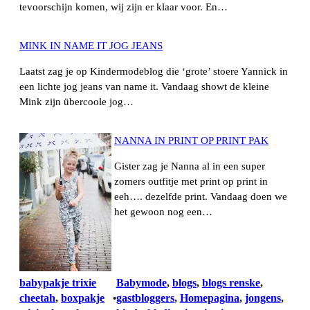
tevoorschijn komen, wij zijn er klaar voor. En…
MINK IN NAME IT JOG JEANS
Laatst zag je op Kindermodeblog die ‘grote’ stoere Yannick in
een lichte jog jeans van name it. Vandaag showt de kleine
Mink zijn übercoole jog…
NANNA IN PRINT OP PRINT PAK
Gister zag je Nanna al in een super
zomers outfitje met print op print in
eeh…. dezelfde print. Vandaag doen we
het gewoon nog een…
babypakje trixie
Babymode
, 
blogs
, 
blogs renske
, 
cheetah
, 
boxpakje
gastbloggers
, 
Homepagina
, 
jongens
, 
•