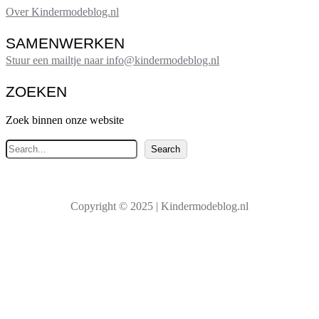
Over Kindermodeblog.nl
SAMENWERKEN
Stuur een mailtje naar info@kindermodeblog.nl
ZOEKEN
Zoek binnen onze website
Z
Search
o
e
k
Copyright © 2025 | Kindermodeblog.nl
e
n