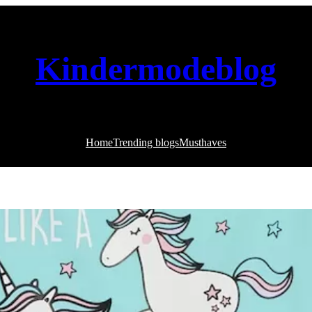
Kindermodeblog
Home
Trending blogs
Musthaves