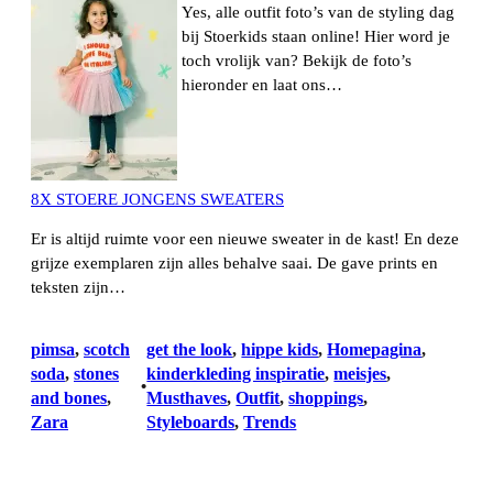
Yes, alle outfit foto’s van de styling dag
bij Stoerkids staan online! Hier word je
toch vrolijk van? Bekijk de foto’s
hieronder en laat ons…
8X STOERE JONGENS SWEATERS
Er is altijd ruimte voor een nieuwe sweater in de kast! En deze
grijze exemplaren zijn alles behalve saai. De gave prints en
teksten zijn…
pimsa
, 
scotch
get the look
, 
hippe kids
, 
Homepagina
, 
soda
, 
stones
kinderkleding inspiratie
, 
meisjes
, 
•
and bones
, 
Musthaves
, 
Outfit
, 
shoppings
, 
Zara
Styleboards
, 
Trends