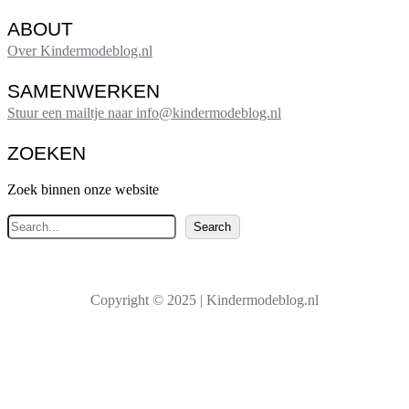
ABOUT
Over Kindermodeblog.nl
SAMENWERKEN
Stuur een mailtje naar info@kindermodeblog.nl
ZOEKEN
Zoek binnen onze website
Z
Search
o
e
k
Copyright © 2025 | Kindermodeblog.nl
e
n