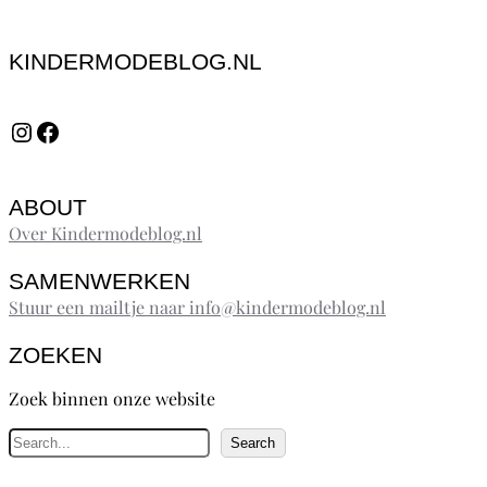
KINDERMODEBLOG.NL
Instagram
Facebook
ABOUT
Over Kindermodeblog.nl
SAMENWERKEN
Stuur een mailtje naar info@kindermodeblog.nl
ZOEKEN
Zoek binnen onze website
Z
Search
o
e