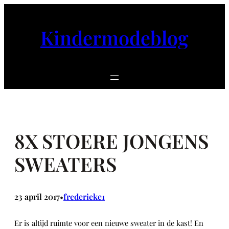
Ga
naar
Kindermodeblog
de
inhoud
8X STOERE JONGENS
SWEATERS
23 april 2017
frederieke1
•
Er is altijd ruimte voor een nieuwe sweater in de kast! En