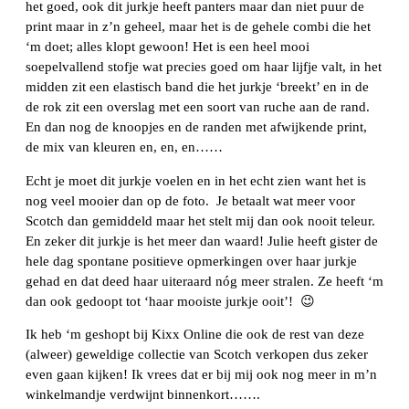
het goed, ook dit jurkje heeft panters maar dan niet puur de
print maar in z’n geheel, maar het is de gehele combi die het
‘m doet; alles klopt gewoon! Het is een heel mooi
soepelvallend stofje wat precies goed om haar lijfje valt, in het
midden zit een elastisch band die het jurkje ‘breekt’ en in de
de rok zit een overslag met een soort van ruche aan de rand.
En dan nog de knoopjes en de randen met afwijkende print,
de mix van kleuren en, en, en……
Echt je moet dit jurkje voelen en in het echt zien want het is
nog veel mooier dan op de foto. Je betaalt wat meer voor
Scotch dan gemiddeld maar het stelt mij dan ook nooit teleur.
En zeker dit jurkje is het meer dan waard! Julie heeft gister de
hele dag spontane positieve opmerkingen over haar jurkje
gehad en dat deed haar uiteraard nóg meer stralen. Ze heeft ‘m
dan ook gedoopt tot ‘haar mooiste jurkje ooit’! 😉
Ik heb ‘m geshopt bij Kixx Online die ook de rest van deze
(alweer) geweldige collectie van Scotch verkopen dus zeker
even gaan kijken! Ik vrees dat er bij mij ook nog meer in m’n
winkelmandje verdwijnt binnenkort…….