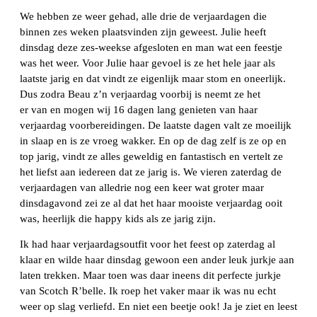
We hebben ze weer gehad, alle drie de verjaardagen die
binnen zes weken plaatsvinden zijn geweest. Julie heeft
dinsdag deze zes-weekse afgesloten en man wat een feestje
was het weer. Voor Julie haar gevoel is ze het hele jaar als
laatste jarig en dat vindt ze eigenlijk maar stom en oneerlijk.
Dus zodra Beau z’n verjaardag voorbij is neemt ze het
er van en mogen wij 16 dagen lang genieten van haar
verjaardag voorbereidingen. De laatste dagen valt ze moeilijk
in slaap en is ze vroeg wakker. En op de dag zelf is ze op en
top jarig, vindt ze alles geweldig en fantastisch en vertelt ze
het liefst aan iedereen dat ze jarig is. We vieren zaterdag de
verjaardagen van alledrie nog een keer wat groter maar
dinsdagavond zei ze al dat het haar mooiste verjaardag ooit
was, heerlijk die happy kids als ze jarig zijn.
Ik had haar verjaardagsoutfit voor het feest op zaterdag al
klaar en wilde haar dinsdag gewoon een ander leuk jurkje aan
laten trekken. Maar toen was daar ineens dit perfecte jurkje
van Scotch R’belle. Ik roep het vaker maar ik was nu echt
weer op slag verliefd. En niet een beetje ook! Ja je ziet en leest