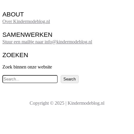
ABOUT
Over Kindermodeblog.nl
SAMENWERKEN
Stuur een mailtje naar info@kindermodeblog.nl
ZOEKEN
Zoek binnen onze website
Z
Search
o
e
k
Copyright © 2025 | Kindermodeblog.nl
e
n