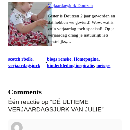
Verjaardagsjurk Doutzen
Gister is Doutzen 2 jaar geworden en
dat hebben we gevierd! Wow, wat is
zo’n verjaardag toch speciaal! Op je
verjaardag draag je natuurlijk iets
feestelijks,…
scotch rbelle
, 
blogs renske
, 
Homepagina
, 
•
verjaardagsjurk
kinderkleding inspiratie
, 
meisjes
Comments
Één reactie op “DÉ ULTIEME
VERJAARDAGSJURK VAN JULIE”