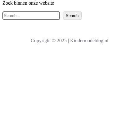
Zoek binnen onze website
Z
Search
o
e
k
Copyright © 2025 | Kindermodeblog.nl
e
n