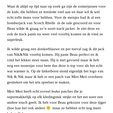
Waar ik altijd op tijd naar op zoek ga zijn de zomerjassen voor
de kids, die hebben ze tenslotte veel aan en daar wil ik wel
echt toffe items voor hebben. Voor de meisjes had ik al een
bomberjack van Scotch Rbelle in de sale gescoord en voor
Beau wilde ik graag zo’n soort track jacket. Je ziet deze en
ook de track pants nu weer veel voorbij komen en ik vind ze
superleuk.
Ik wilde graag een donkerblauwe en per toeval zag ik dit jack
van Nik&Nik voorbij komen. Hij paste Beau perfect en ik
vind het lekker stoer staan. Hij is niet gevoerd maar ik heb
nog een tussenjas voor hem dus deze is top voor als het echt
wat warmer is. Op de linkerborst stond eigenlijk het logo van
Nik & Nik maar ik heb er een patch van Meri Meri overheen
gestreken om het iets speelser te maken.
Meri Meri heeft echt zoveel leuke patches die je
supermakkelijk op elk kledingstuk strijkt en het net weer een
andere touch geeft. Ik heb voor Beau gekozen voor deze tijger
(hoe kan het ook anders
maar ze hebben echt nog meer