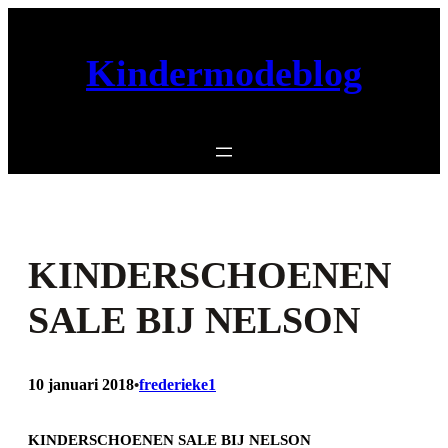
Ga
naar
Kindermodeblog
de
inhoud
KINDERSCHOENEN
SALE BIJ NELSON
10 januari 2018
frederieke1
•
KINDERSCHOENEN SALE BIJ NELSON