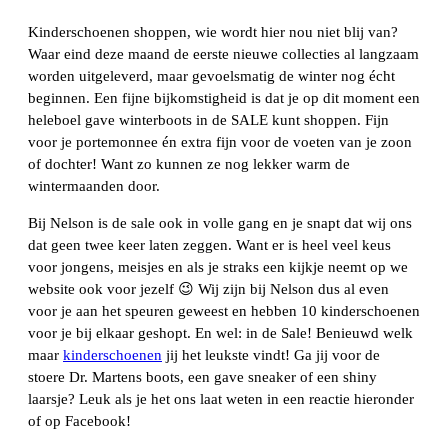
Kinderschoenen shoppen, wie wordt hier nou niet blij van?
Waar eind deze maand de eerste nieuwe collecties al langzaam
worden uitgeleverd, maar gevoelsmatig de winter nog écht
beginnen. Een fijne bijkomstigheid is dat je op dit moment een
heleboel gave winterboots in de SALE kunt shoppen. Fijn
voor je portemonnee én extra fijn voor de voeten van je zoon
of dochter! Want zo kunnen ze nog lekker warm de
wintermaanden door.
Bij Nelson is de sale ook in volle gang en je snapt dat wij ons
dat geen twee keer laten zeggen. Want er is heel veel keus
voor jongens, meisjes en als je straks een kijkje neemt op we
website ook voor jezelf 😉 Wij zijn bij Nelson dus al even
voor je aan het speuren geweest en hebben 10 kinderschoenen
voor je bij elkaar geshopt. En wel: in de Sale! Benieuwd welk
maar
kinderschoenen
jij het leukste vindt! Ga jij voor de
stoere Dr. Martens boots, een gave sneaker of een shiny
laarsje? Leuk als je het ons laat weten in een reactie hieronder
of op Facebook!