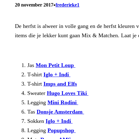
•
20 november 2017
frederieke1
De herfst is alweer in volle gang en de herfst kleuren 
items die je lekker kunt gaan Mix & Matchen. Laat je 
Jas
Mon Petit Loup
T-shirt
Iglo + Indi
T-shirt
Imps and Elfs
Sweater
Hugo Loves Tiki
Legging
Mini Rodini
Tas
Donsje Amsterdam
Sokken
Iglo + Indi
Legging
Popupshop