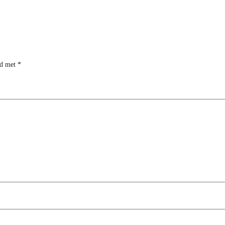
rd met
*