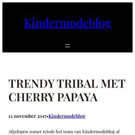
Ga
naar
Kindermodeblog
de
inhoud
TRENDY TRIBAL MET
CHERRY PAPAYA
12 november 2017
Kindermodeblog
•
Afgelopen zomer reisde het team van Kindermodeblog af