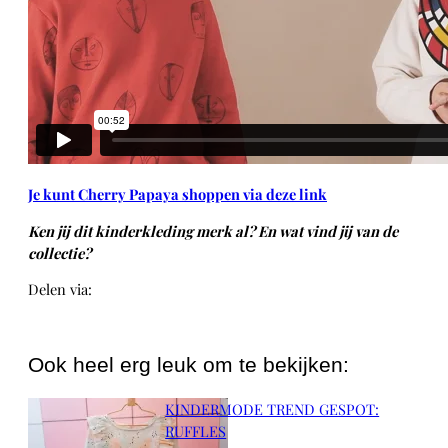
Je kunt Cherry Papaya shoppen via deze link
Ken jij dit kinderkleding merk al? En wat vind jij van de
collectie?
Delen via:
WhatsApp
Ook heel erg leuk om te bekijken:
KINDERMODE TREND GESPOT:
RUFFLES