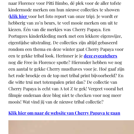
naar Florence voor Pitti Bimbo, dé plek voor de aller tofste
kindermode merken om hun nieuwe collecties te showen
(
klik hier
voor het foto report van onze trip). Je wordt er
hebberig van zo’n beurs, te veel mooie merken om uit te
kiezen. Één van die merkjes was Cherry Papaya. Een
Portugees kinderkleding merk met een lekkere eigenwijze,
eigentijdse uitstraling. De collecties zijn altijd gebaseerd
rondom een thema en deze winter gaat Cherry Papaya voor
een te gekke tribal look. Herinner je je
deze eyecatchers
nog die Free in Florence spotte? Hieronder hebben we nog
een aantal te gekke Cherry musthaves voor je. Hoé gaaf zijn
het rode broekje en de top met tribal print bijvoorbeeld? En
die witte trui met totempalen print dan? De collectie van
Cherry Papaya is echt van A tot Z te gek! Vergeet vooral het
filmpje onderaan deze blog niet te checken voor nog meer
moois! Wat vind jij van de nieuwe tribal collectie?
Klik hier om naar de website van Cherry Papaya te gaan