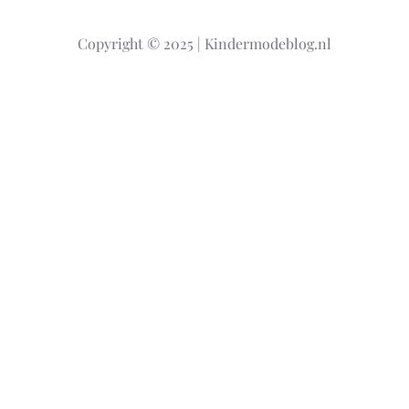
e
k
Copyright © 2025 | Kindermodeblog.nl
e
n