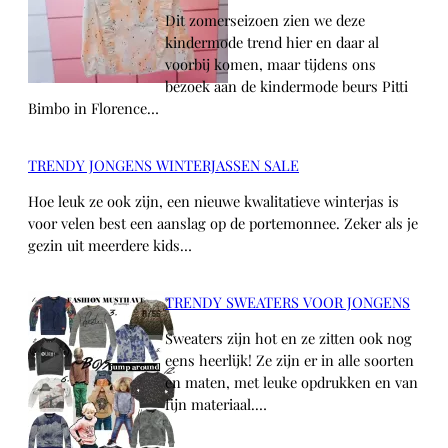
Dit zomerseizoen zien we deze
kindermode trend hier en daar al
voorbij komen, maar tijdens ons
bezoek aan de kindermode beurs Pitti
Bimbo in Florence…
TRENDY JONGENS WINTERJASSEN SALE
Hoe leuk ze ook zijn, een nieuwe kwalitatieve winterjas is
voor velen best een aanslag op de portemonnee. Zeker als je
gezin uit meerdere kids…
TRENDY SWEATERS VOOR JONGENS
Sweaters zijn hot en ze zitten ook nog
eens heerlijk! Ze zijn er in alle soorten
en maten, met leuke opdrukken en van
fijn materiaal.…