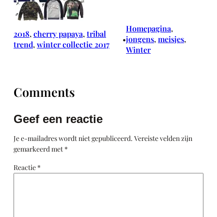
Homepagina
, 
2018
, 
cherry papaya
, 
tribal
jongens
, 
meisjes
, 
•
trend
, 
winter collectie 2017
Winter
Comments
Geef een reactie
Je e-mailadres wordt niet gepubliceerd.
Vereiste velden zijn
gemarkeerd met
*
Reactie
*