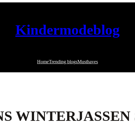
Kindermodeblog
Home
Trending blogs
Musthaves
S WINTERJASSEN