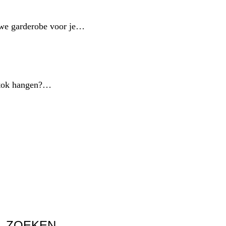
euwe garderobe voor je…
pstok hangen?…
ZOEKEN