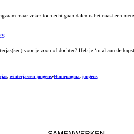
langzaam maar zeker toch echt gaan dalen is het naast een ni
ES
interjas(sen) voor je zoon of dochter? Heb je ‘m al aan de ka
•
rjas
, 
winterjassen jongens
Homepagina
, 
jongens
SAMENWERKEN