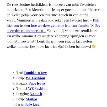
De roestbruine herfstkleur is ook een van mijn favorieten
dit seizoen. Een kleurtint die je super goed kunt combineren
en welke gelijk voor een ”warme” touch in een outfit
zorgt. Nummertje 1 is dan ook zeker een favoriet hier –
Klik
hier om te zien hoe we deze gebreide trui van Tumble ‘N Dry
al eerder combineerden
–
Wat vind jij van deze trendkleur?
En welke nummertjes uit deze shopping springen er voor
jou het meeste uit? Leuk als je in een reactie laat weten
welke nummertjes jouw favoriet zijn! Ik ben benieuwd
Trui
Tumble ’n Dry
Rokje
WE Fashion
Rugzak
Pepe Jeans
T-shirt
WE Fashion
Legging
Name it
Rokje
Mango
Jasje
Babyface