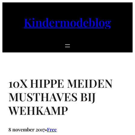
Ga
naar
Kindermodeblog
de
inhoud
10X HIPPE MEIDEN
MUSTHAVES BIJ
WEHKAMP
8 november 2017
Free
•