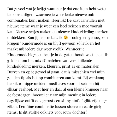
Dat gevoel wat je krijgt wanneer je dat ene item hebt weten
te bemachtigen, waarmee je weer leuke nieuwe outfit
combinaties kunt maken. Heerlijk! De kast aanvullen met
nieuwe items waar je weer een heel seizoen mee vooruit
kan. Nieuwe setjes maken en nieuwe kinderkleding merken
ontdekken. Kan jij er – net als ik
– ook geen genoeg van
krijgen? Kindermode is en blijft gewoon zó leuk en het
maakt mij iedere dag weer vrolijk. Wanneer je
Kindermodeblog een beetje in de gaten houdt weet je dat ik
gek ben om het mix & matchen van verschillende
kinderkleding merken, kleuren, printjes en materialen.
Durven en op je gevoel af gaan, dat is misschien wel mijn
gouden tip als het op combineren aan komt. Bij wehkamp
heb ik 10 hippe meiden musthaves voor dit seizoen bij
elkaar geshopt. Met hier en daar al een kleine knipoog naar
de feestdagen, hoewel er naar mijn mening in iedere
dagelijkse outfit ook gerust een shiny stof of glittertje mag
zitten. Een fijne combinatie tussen stoere en echte girly
items. Is dit stijltje ook iets voor jouw dochter?