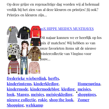
Op deze grijze en regenachtige dag worden wij al helemaal
vrolijk bij het zien van al deze kleuren en printjes! Jij ook?
Printjes en kleuren zijn…
10X HIPPE MEIDEN MUSTHAVES
Dit najaar kunnen we er heerlijk op los
mix & matchen! Wij hebben 10 van
onze favorieten items uit de nieuwe
wintercollectie van Vingino voor
jouw…
frederieke wieberdink
, 
herfts
, 
kinderimtems
, 
kinderkleding
, 
Homepagina
, 
kindermode
, 
kindermodeblog
, 
kleding
, 
meisjes
, 
•
look
, 
Mango
, 
meisjes
, 
meisjeskleding
, 
shoppings
, 
nieuwe collectie
, 
rokje
, 
shop the look
, 
Zomer
Shopping
, 
wehkamp